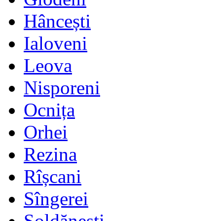
Hâncești
Ialoveni
Leova
Nisporeni
Ocnița
Orhei
Rezina
Rîșcani
Sîngerei
Șoldănești