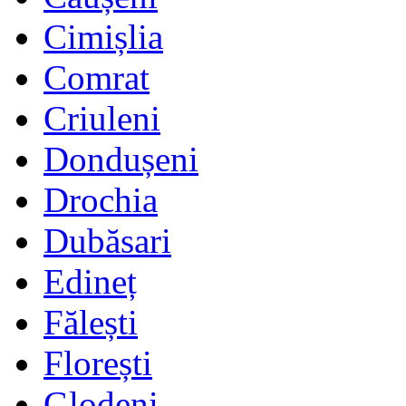
Cimișlia
Comrat
Criuleni
Dondușeni
Drochia
Dubăsari
Edineț
Fălești
Florești
Glodeni