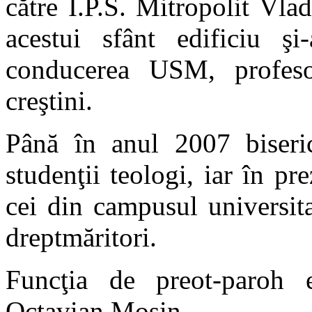
către Î.P.S. Mitropolit Vlad
acestui sfânt edificiu şi
conducerea USM, profesor
creştini.
Până în anul 2007 biseric
studenţii teologi, iar în pr
cei din campusul universita
dreptmăritori.
Funcţia de preot-paroh e
Octavian Moşin.