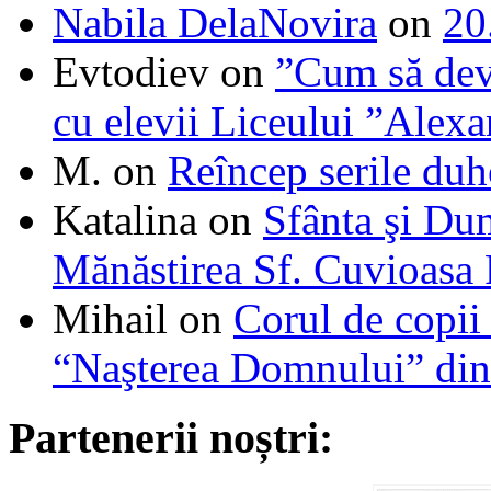
Nabila DelaNovira
on
20
Evtodiev
on
”Cum să dev
cu elevii Liceului ”Alexa
M.
on
Reîncep serile duh
Katalina
on
Sfânta şi Du
Mănăstirea Sf. Cuvioasa
Mihail
on
Corul de copii
“Naşterea Domnului” din
Partenerii noștri: