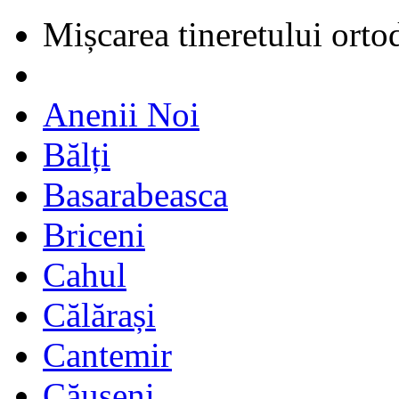
Mișcarea tineretului orto
Anenii Noi
Bălți
Basarabeasca
Briceni
Cahul
Călărași
Cantemir
Căușeni