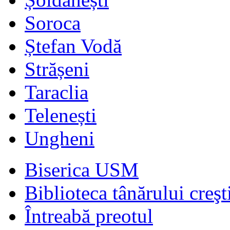
Soroca
Ștefan Vodă
Strășeni
Taraclia
Telenești
Ungheni
Biserica USM
Biblioteca tânărului creşt
Întreabă preotul