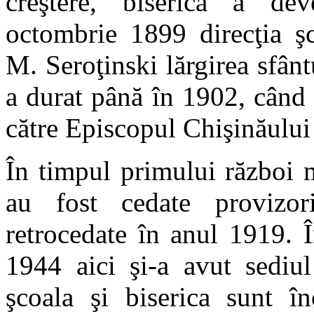
creştere, biserica a dev
octombrie 1899 direcţia şco
M. Seroţinski lărgirea sfânt
a durat până în 1902, când 
către Episcopul Chişinăului 
În timpul primului război m
au fost cedate provizori
retrocedate în anul 1919. 
1944 aici şi-a avut sediu
şcoala şi biserica sunt în