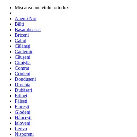
Mișcarea tineretului ortodox
Anenii Noi
Bălți
Basarabeasca
Briceni
Cahul
Călărași
Cantemir
Căușeni
Cimișlia
Comrat
Criuleni
Dondușeni
Drochia
Dubăsari
Edineț
Fălești
Florești
Glodeni
Hâncești
Ialoveni
Leova
Nisporeni