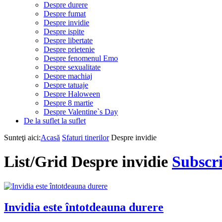
Despre durere
Despre fumat
Despre invidie
Despre ispite
Despre libertate
Despre prietenie
Despre fenomenul Emo
Despre sexualitate
Despre machiaj
Despre tatuaje
Despre Haloween
Despre 8 martie
Despre Valentine`s Day
De la suflet la suflet
Sunteţi aici:
Acasă
Sfaturi tinerilor
Despre invidie
List/Grid
Despre invidie
Subscri
Invidia este întotdeauna durere