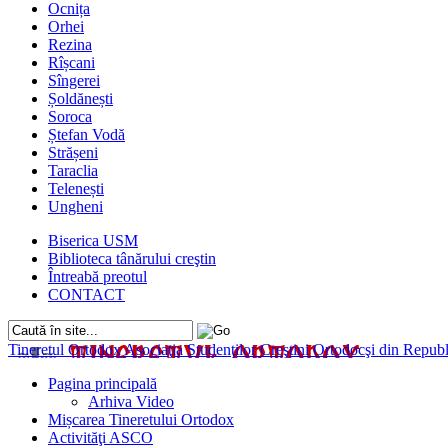
Ocnița
Orhei
Rezina
Rîșcani
Sîngerei
Șoldănești
Soroca
Ștefan Vodă
Strășeni
Taraclia
Telenești
Ungheni
Biserica USM
Biblioteca tânărului creştin
Întreabă preotul
CONTACT
Tineretul Ortodox
Asociaţia Studenţilor Creştini Ortodocşi din Rep
Pagina principală
Arhiva Video
Mișcarea Tineretului Ortodox
Activităţi ASCO