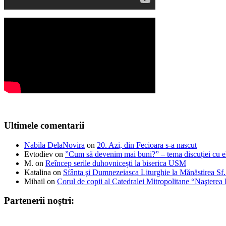
Ultimele comentarii
Nabila DelaNovira
on
20. Azi, din Fecioara s-a nascut
Evtodiev
on
”Cum să devenim mai buni?” – tema discuției cu el
M.
on
Reîncep serile duhovnicești la biserica USM
Katalina
on
Sfânta şi Dumnezeiasca Liturghie la Mănăstirea S
Mihail
on
Corul de copii al Catedralei Mitropolitane “Naştere
Partenerii noștri: