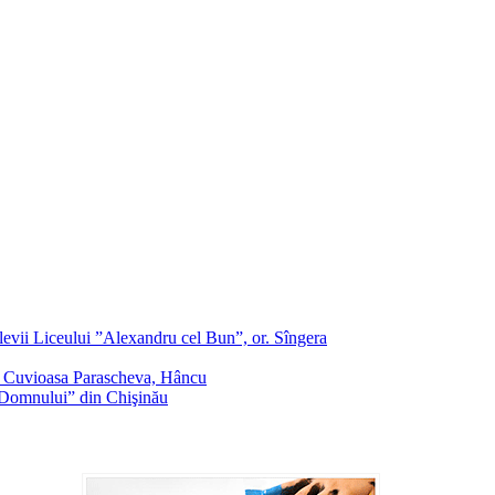
evii Liceului ”Alexandru cel Bun”, or. Sîngera
f. Cuvioasa Parascheva, Hâncu
a Domnului” din Chişinău