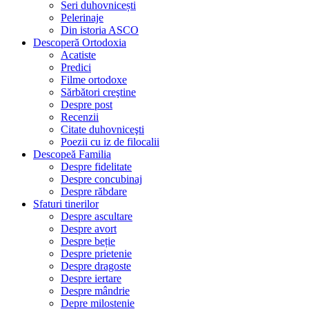
Seri duhovnicești
Pelerinaje
Din istoria ASCO
Descoperă Ortodoxia
Acatiste
Predici
Filme ortodoxe
Sărbători creştine
Despre post
Recenzii
Citate duhovniceşti
Poezii cu iz de filocalii
Descopeă Familia
Despre fidelitate
Despre concubinaj
Despre răbdare
Sfaturi tinerilor
Despre ascultare
Despre avort
Despre beție
Despre prietenie
Despre dragoste
Despre iertare
Despre mândrie
Depre milostenie