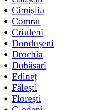
Cimișlia
Comrat
Criuleni
Dondușeni
Drochia
Dubăsari
Edineț
Fălești
Florești
Glodeni