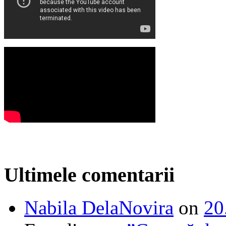
Ultimele comentarii
Nabila DelaNovira
on
20