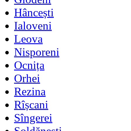
Hâncești
Ialoveni
Leova
Nisporeni
Ocnița
Orhei
Rezina
Rîșcani
Sîngerei
Șoldănești