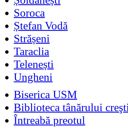
Soroca
Ștefan Vodă
Strășeni
Taraclia
Telenești
Ungheni
Biserica USM
Biblioteca tânărului creşt
Întreabă preotul