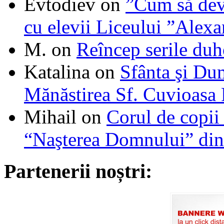
Evtodiev
on
”Cum să dev
cu elevii Liceului ”Alexa
M.
on
Reîncep serile duh
Katalina
on
Sfânta şi Du
Mănăstirea Sf. Cuvioasa
Mihail
on
Corul de copii
“Naşterea Domnului” din
Partenerii noștri: