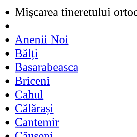
Mișcarea tineretului orto
Anenii Noi
Bălți
Basarabeasca
Briceni
Cahul
Călărași
Cantemir
Căușeni