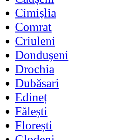
Cimișlia
Comrat
Criuleni
Dondușeni
Drochia
Dubăsari
Edineț
Fălești
Florești
Glodeni