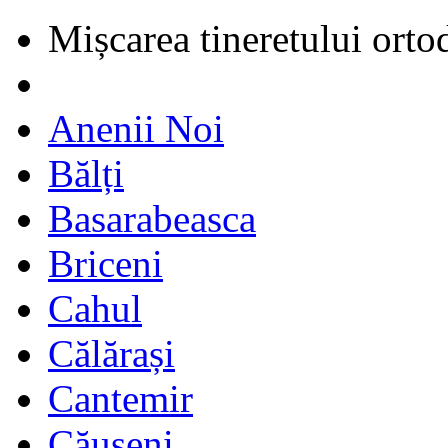
Mișcarea tineretului orto
Anenii Noi
Bălți
Basarabeasca
Briceni
Cahul
Călărași
Cantemir
Căușeni