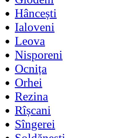
Hâncești
Ialoveni
Leova
Nisporeni
Ocnița
Orhei
Rezina
Rîșcani
Sîngerei
Șoldănești