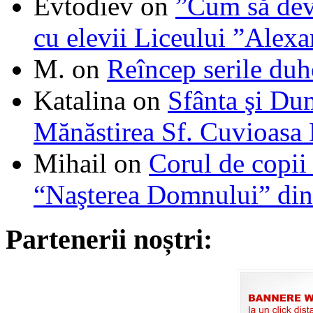
Evtodiev
on
”Cum să dev
cu elevii Liceului ”Alexa
M.
on
Reîncep serile duh
Katalina
on
Sfânta şi Du
Mănăstirea Sf. Cuvioasa
Mihail
on
Corul de copii
“Naşterea Domnului” din
Partenerii noștri: