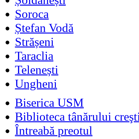
Soroca
Ștefan Vodă
Strășeni
Taraclia
Telenești
Ungheni
Biserica USM
Biblioteca tânărului creşt
Întreabă preotul