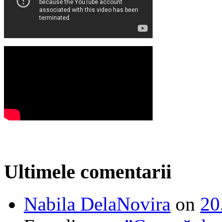
Ultimele comentarii
Nabila DelaNovira
on
20