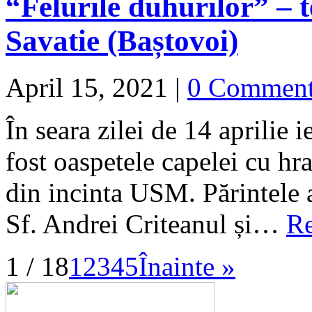
“Felurile duhurilor” – t
Savatie (Baștovoi)
April 15, 2021
|
0 Commen
În seara zilei de 14 aprilie
fost oaspetele capelei cu h
din incinta USM. Părintele a
Sf. Andrei Criteanul și…
Re
1 / 18
1
2
3
4
5
Înainte »