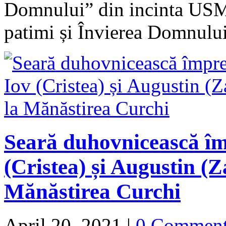
Domnului” din incinta USM 
patimi și Învierea Domnulu
Seară duhovnicească îm
(Cristea) și Augustin (Z
Mănăstirea Curchi
April 20, 2021
|
0 Commen