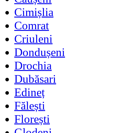
Cimișlia
Comrat
Criuleni
Dondușeni
Drochia
Dubăsari
Edineț
Fălești
Florești
Glodeni