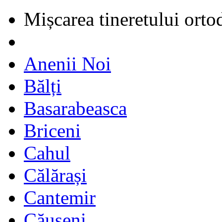
Mișcarea tineretului orto
Anenii Noi
Bălți
Basarabeasca
Briceni
Cahul
Călărași
Cantemir
Căușeni