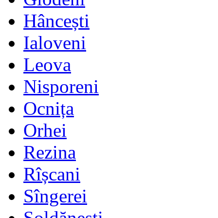
Hâncești
Ialoveni
Leova
Nisporeni
Ocnița
Orhei
Rezina
Rîșcani
Sîngerei
Șoldănești