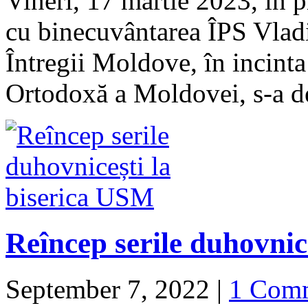
Vineri, 17 martie 2023, în 
cu binecuvântarea ÎPS Vladi
Întregii Moldove, în incint
Ortodoxă a Moldovei, s-a 
Reîncep serile duhovnic
September 7, 2022
|
1 Com