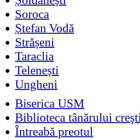
Soroca
Ștefan Vodă
Strășeni
Taraclia
Telenești
Ungheni
Biserica USM
Biblioteca tânărului creşt
Întreabă preotul