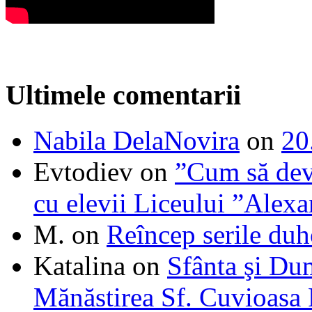
Ultimele comentarii
Nabila DelaNovira
on
20
Evtodiev
on
”Cum să dev
cu elevii Liceului ”Alexa
M.
on
Reîncep serile duh
Katalina
on
Sfânta şi Du
Mănăstirea Sf. Cuvioasa