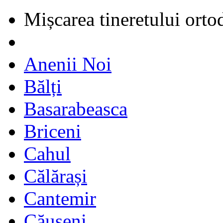
Mișcarea tineretului orto
Anenii Noi
Bălți
Basarabeasca
Briceni
Cahul
Călărași
Cantemir
Căușeni