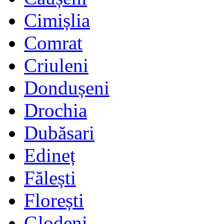
Cimișlia
Comrat
Criuleni
Dondușeni
Drochia
Dubăsari
Edineț
Fălești
Florești
Glodeni