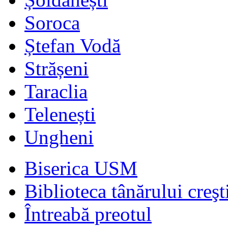
Soroca
Ștefan Vodă
Strășeni
Taraclia
Telenești
Ungheni
Biserica USM
Biblioteca tânărului creşt
Întreabă preotul