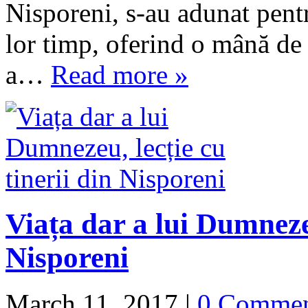
Nisporeni, s-au adunat pentr
lor timp, oferind o mână de 
a…
Read more »
Viața dar a lui Dumnezeu
Nisporeni
March 11, 2017
|
0 Comme