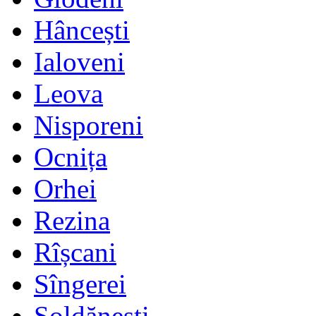
Hâncești
Ialoveni
Leova
Nisporeni
Ocnița
Orhei
Rezina
Rîșcani
Sîngerei
Șoldănești