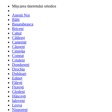
Mișcarea tineretului ortodox
Anenii Noi
Bălți
Basarabeasca
Briceni
Cahul
Călărași
Cantemir
Căușeni
Cimișlia
Comrat
Criuleni
Dondușeni
Drochia
Dubăsari
Edineț
Fălești
Florești
Glodeni
Hâncești
Ialoveni
Leova
Nisporeni