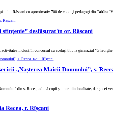
opopiatului Râșcani cu aproximativ 700 de copii și pedagogi din Tabăra ”Vu
i sfințenie” desfăşurat în or. Râşcani
ăşurat activitatea inclusă în concursul cu acelaşi titlu la gimnaziul ”Gheo
ericii ,,Nașterea Maicii Domnului”, s. Recea
omnului” din s. Recea, adună copii și tineri din localitate, dar și cei ven
a Recea, r. Rîșcani