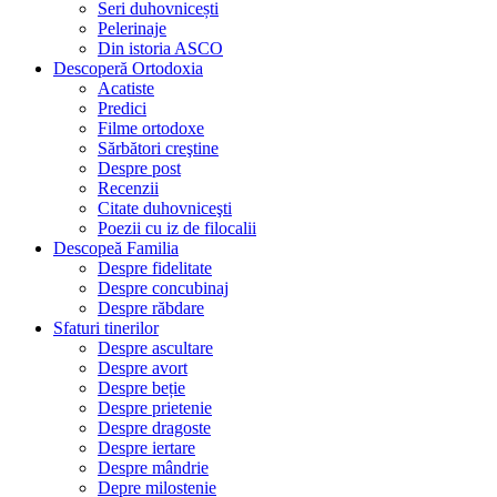
Seri duhovnicești
Pelerinaje
Din istoria ASCO
Descoperă Ortodoxia
Acatiste
Predici
Filme ortodoxe
Sărbători creştine
Despre post
Recenzii
Citate duhovniceşti
Poezii cu iz de filocalii
Descopeă Familia
Despre fidelitate
Despre concubinaj
Despre răbdare
Sfaturi tinerilor
Despre ascultare
Despre avort
Despre beție
Despre prietenie
Despre dragoste
Despre iertare
Despre mândrie
Depre milostenie