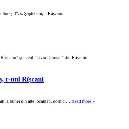
lturașul”, s. Șaptebani, r. Râșcani.
rghe Râşcanu” şi liceul ”Liviu Damian” din Râşcani.
, r-nul Rîșcani
iți la bunei din alte localități, dornici…
Read more »