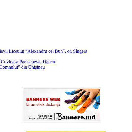
evii Liceului ”Alexandru cel Bun”, or. Sîngera
f. Cuvioasa Parascheva, Hâncu
a Domnului” din Chişinău