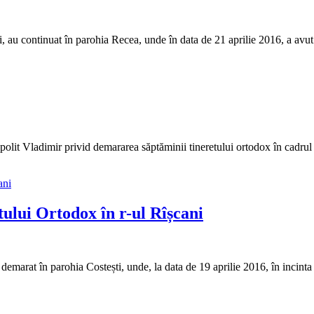
ni, au continuat în parohia Recea, unde în data de 21 aprilie 2016, a a
ropolit Vladimir privid demararea săptăminii tineretului ortodox în cad
tului Ortodox în r-ul Rîșcani
emarat în parohia Costești, unde, la data de 19 aprilie 2016, în incinta l