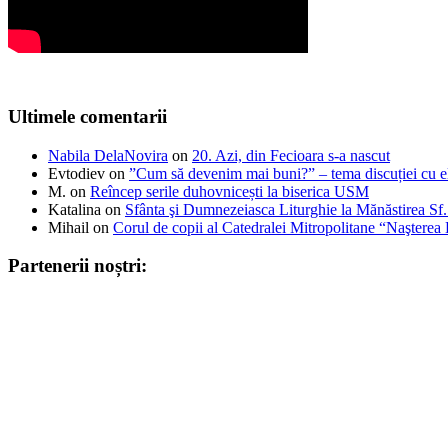
Ultimele comentarii
Nabila DelaNovira
on
20. Azi, din Fecioara s-a nascut
Evtodiev
on
”Cum să devenim mai buni?” – tema discuției cu el
M.
on
Reîncep serile duhovnicești la biserica USM
Katalina
on
Sfânta şi Dumnezeiasca Liturghie la Mănăstirea S
Mihail
on
Corul de copii al Catedralei Mitropolitane “Naştere
Partenerii noștri: