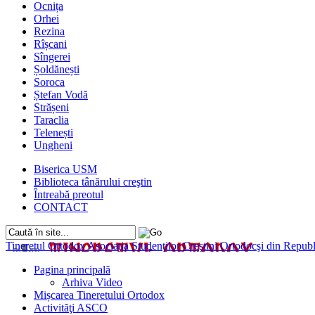
Ocnița
Orhei
Rezina
Rîșcani
Sîngerei
Șoldănești
Soroca
Ștefan Vodă
Strășeni
Taraclia
Telenești
Ungheni
Biserica USM
Biblioteca tânărului creştin
Întreabă preotul
CONTACT
Tineretul Ortodox
Asociaţia Studenţilor Creştini Ortodocşi din Rep
Pagina principală
Arhiva Video
Mișcarea Tineretului Ortodox
Activităţi ASCO