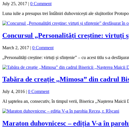
July 25, 2017
|
0 Comment
Luna iulie a presupus trei întâlniri duhovnicești ale slujitorilor Prot
Concursul „Personalități creștine: virtuți ș
March 2, 2017
|
0 Comment
„Personalități creștine: virtuți și sfințenie” – cu acest titlu s-a desf
Tabăra de creație ,,Mimosa” din cadrul Bis
July 4, 2016
|
0 Comment
Al șaptelea an, consecutiv, în timpul verii, Biserica ,,Nașterea Maicii D
Maraton duhovnicesc – ediția V-a în parohi