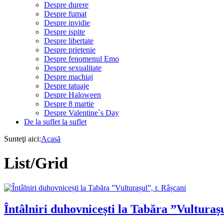
Despre durere
Despre fumat
Despre invidie
Despre ispite
Despre libertate
Despre prietenie
Despre fenomenul Emo
Despre sexualitate
Despre machiaj
Despre tatuaje
Despre Haloween
Despre 8 martie
Despre Valentine`s Day
De la suflet la suflet
Sunteţi aici:
Acasă
List/Grid
Întâlniri duhovnicești la Tabăra ”Vulturașu