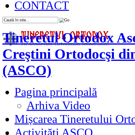
CONTACT
Tineretul Ortodox
Aso
Creştini Ortodocşi d
(ASCO)
Pagina principală
Arhiva Video
Mișcarea Tineretului Or
Activităţi ASCO