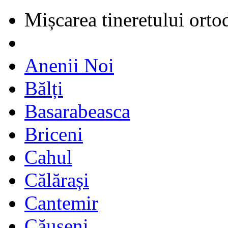
Mișcarea tineretului orto
Anenii Noi
Bălți
Basarabeasca
Briceni
Cahul
Călărași
Cantemir
Căușeni