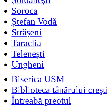
Soroca
Ștefan Vodă
Strășeni
Taraclia
Telenești
Ungheni
Biserica USM
Biblioteca tânărului creşt
Întreabă preotul