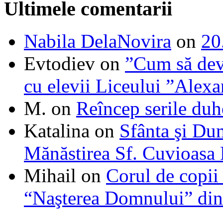
Ultimele comentarii
Nabila DelaNovira
on
20
Evtodiev
on
”Cum să dev
cu elevii Liceului ”Alexa
M.
on
Reîncep serile duh
Katalina
on
Sfânta şi Du
Mănăstirea Sf. Cuvioasa
Mihail
on
Corul de copii
“Naşterea Domnului” din