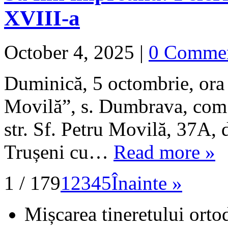
XVIII-a
October 4, 2025
|
0 Comme
Duminică, 5 octombrie, ora 1
Movilă”, s. Dumbrava, com.
str. Sf. Petru Movilă, 37A, 
Trușeni cu…
Read more »
1 / 179
1
2
3
4
5
Înainte »
Mișcarea tineretului orto