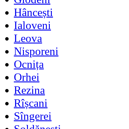
Hâncești
Ialoveni
Leova
Nisporeni
Ocnița
Orhei
Rezina
Rîșcani
Sîngerei
Șoldănești