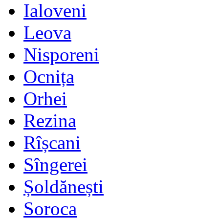
Ialoveni
Leova
Nisporeni
Ocnița
Orhei
Rezina
Rîșcani
Sîngerei
Șoldănești
Soroca