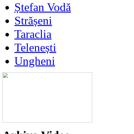
Ștefan Vodă
Strășeni
Taraclia
Telenești
Ungheni