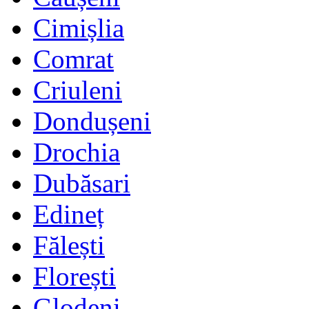
Cimișlia
Comrat
Criuleni
Dondușeni
Drochia
Dubăsari
Edineț
Fălești
Florești
Glodeni