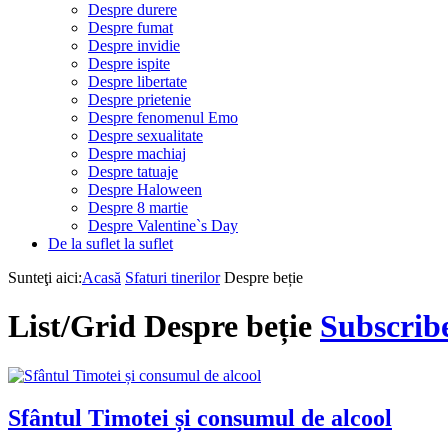
Despre durere
Despre fumat
Despre invidie
Despre ispite
Despre libertate
Despre prietenie
Despre fenomenul Emo
Despre sexualitate
Despre machiaj
Despre tatuaje
Despre Haloween
Despre 8 martie
Despre Valentine`s Day
De la suflet la suflet
Sunteţi aici:
Acasă
Sfaturi tinerilor
Despre beție
List/Grid
Despre beție
Subscribe
Sfântul Timotei și consumul de alcool