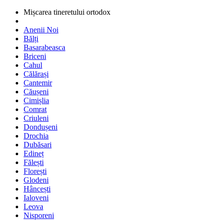
Mișcarea tineretului ortodox
Anenii Noi
Bălți
Basarabeasca
Briceni
Cahul
Călărași
Cantemir
Căușeni
Cimișlia
Comrat
Criuleni
Dondușeni
Drochia
Dubăsari
Edineț
Fălești
Florești
Glodeni
Hâncești
Ialoveni
Leova
Nisporeni