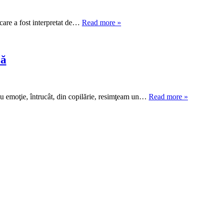
 care a fost interpretat de…
Read more »
lă
 cu emoţie, întrucât, din copilărie, resimţeam un…
Read more »