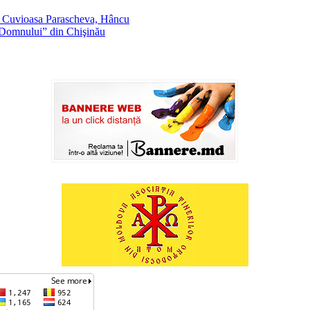
f. Cuvioasa Parascheva, Hâncu
a Domnului” din Chişinău