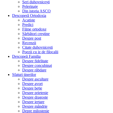
Seri duhovnicești
Pelerinaje
Din istoria ASCO
Descoperă Ortodoxia
Acatiste
Predici
Filme ortodoxe
Sărbători creştine
Despre post
Recenzii
Citate duhovniceşti
Poezii cu iz de filocalii
Descopeă Familia
Despre fidelitate
Despre concubinaj
Despre răbdare
Sfaturi tinerilor
Despre ascultare
Despre avort
Despre beție
Despre prietenie
Despre dragoste
Despre iertare
Despre mândrie
Depre milostenie