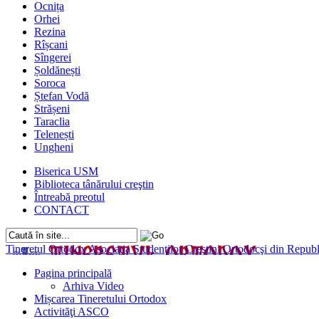
Ocnița
Orhei
Rezina
Rîșcani
Sîngerei
Șoldănești
Soroca
Ștefan Vodă
Strășeni
Taraclia
Telenești
Ungheni
Biserica USM
Biblioteca tânărului creştin
Întreabă preotul
CONTACT
Tineretul Ortodox
Asociaţia Studenţilor Creştini Ortodocşi din Rep
Pagina principală
Arhiva Video
Mișcarea Tineretului Ortodox
Activităţi ASCO