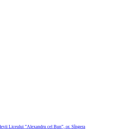
evii Liceului ”Alexandru cel Bun”, or. Sîngera