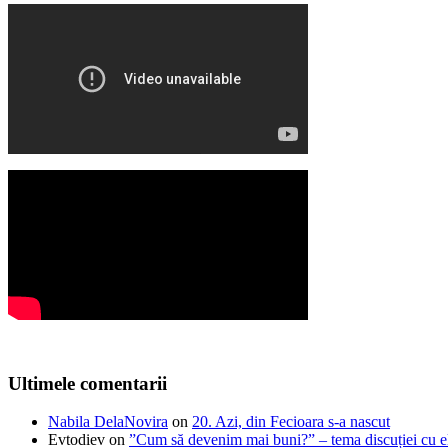
Ultimele comentarii
Nabila DelaNovira
on
20. Azi, din Fecioara s-a nascut
Evtodiev
on
”Cum să devenim mai buni?” – tema discuției cu el