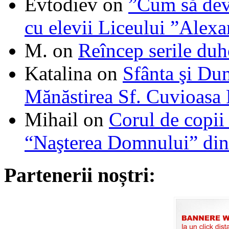
Evtodiev
on
”Cum să dev
cu elevii Liceului ”Alexa
M.
on
Reîncep serile duh
Katalina
on
Sfânta şi Du
Mănăstirea Sf. Cuvioasa
Mihail
on
Corul de copii
“Naşterea Domnului” din
Partenerii noștri: