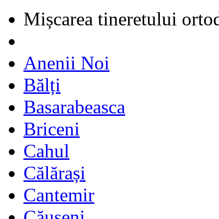
Mișcarea tineretului orto
Anenii Noi
Bălți
Basarabeasca
Briceni
Cahul
Călărași
Cantemir
Căușeni