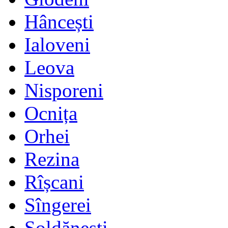
Hâncești
Ialoveni
Leova
Nisporeni
Ocnița
Orhei
Rezina
Rîșcani
Sîngerei
Șoldănești