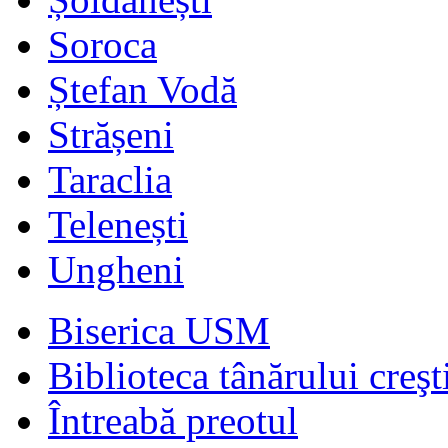
Soroca
Ștefan Vodă
Strășeni
Taraclia
Telenești
Ungheni
Biserica USM
Biblioteca tânărului creşt
Întreabă preotul