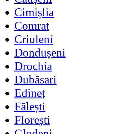
Cimișlia
Comrat
Criuleni
Dondușeni
Drochia
Dubăsari
Edineț
Fălești
Florești
Glodeni