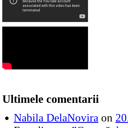
Ultimele comentarii
Nabila DelaNovira
on
20