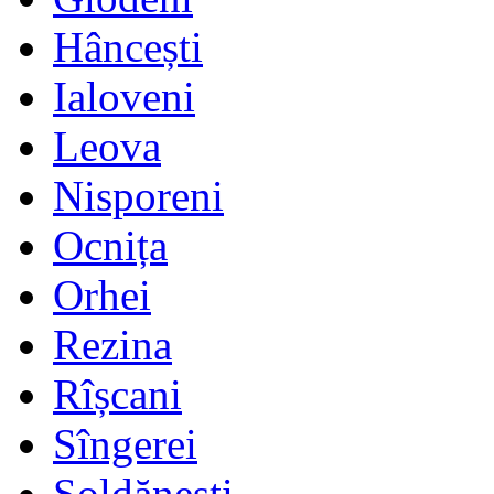
Hâncești
Ialoveni
Leova
Nisporeni
Ocnița
Orhei
Rezina
Rîșcani
Sîngerei
Șoldănești