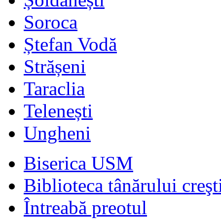
Soroca
Ștefan Vodă
Strășeni
Taraclia
Telenești
Ungheni
Biserica USM
Biblioteca tânărului creşt
Întreabă preotul