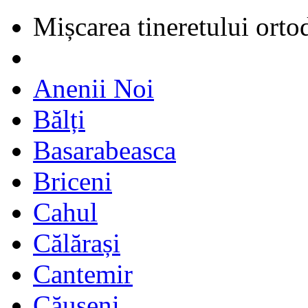
Mișcarea tineretului orto
Anenii Noi
Bălți
Basarabeasca
Briceni
Cahul
Călărași
Cantemir
Căușeni