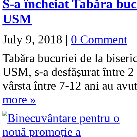
S-a încheiat Tabăra bucu
USM
July 9, 2018
|
0 Comment
Tabăra bucuriei de la biser
USM, s-a desfășurat între 2 
vârsta între 7-12 ani au av
more »