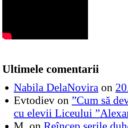
Ultimele comentarii
Nabila DelaNovira
on
20
Evtodiev
on
”Cum să dev
cu elevii Liceului ”Alexa
M.
on
Reîncep serile duh