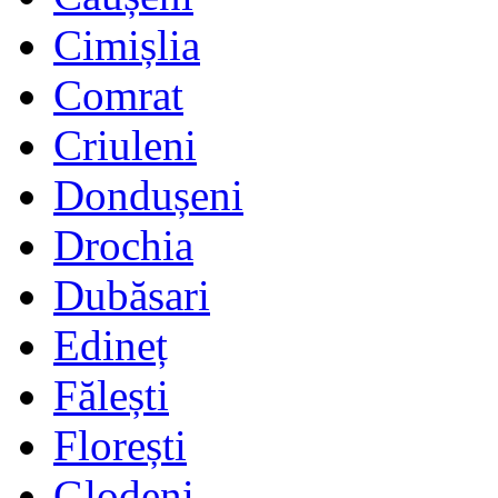
Cimișlia
Comrat
Criuleni
Dondușeni
Drochia
Dubăsari
Edineț
Fălești
Florești
Glodeni