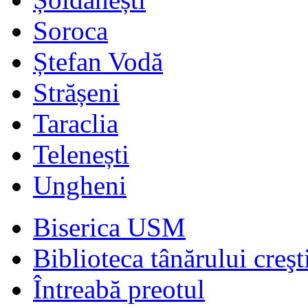
Soroca
Ștefan Vodă
Strășeni
Taraclia
Telenești
Ungheni
Biserica USM
Biblioteca tânărului creşt
Întreabă preotul