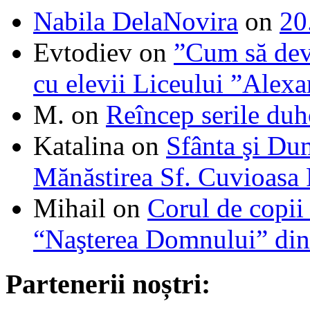
Nabila DelaNovira
on
20
Evtodiev
on
”Cum să dev
cu elevii Liceului ”Alexa
M.
on
Reîncep serile duh
Katalina
on
Sfânta şi Du
Mănăstirea Sf. Cuvioasa
Mihail
on
Corul de copii
“Naşterea Domnului” din
Partenerii noștri: