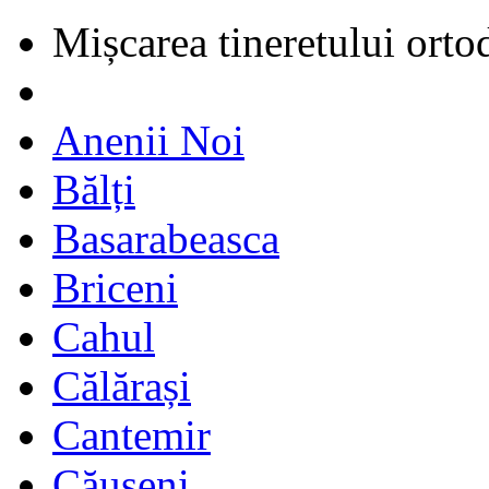
Mișcarea tineretului orto
Anenii Noi
Bălți
Basarabeasca
Briceni
Cahul
Călărași
Cantemir
Căușeni