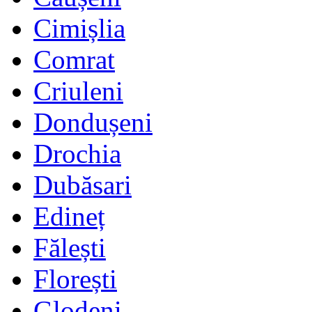
Cimișlia
Comrat
Criuleni
Dondușeni
Drochia
Dubăsari
Edineț
Fălești
Florești
Glodeni