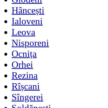
Hâncești
Ialoveni
Leova
Nisporeni
Ocnița
Orhei
Rezina
Rîșcani
Sîngerei
Șoldănești