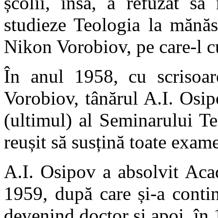
școlii, însă, a refuzat să
studieze Teologia la mănăs
Nikon Vorobiov, pe care-l c
În anul 1958, cu scrisoa
Vorobiov, tânărul A.I. Osip
(ultimul) al Seminarului T
reușit să susțină toate exame
A.I. Osipov a absolvit Ac
1959, după care și-a continu
devenind doctor și apoi, în 