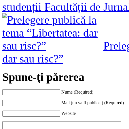
studenții Facultății de Jurn
Prele
dar sau risc?”
Spune-ţi părerea
Nume (Required)
Mail (nu va fi publicat) (Required)
Website