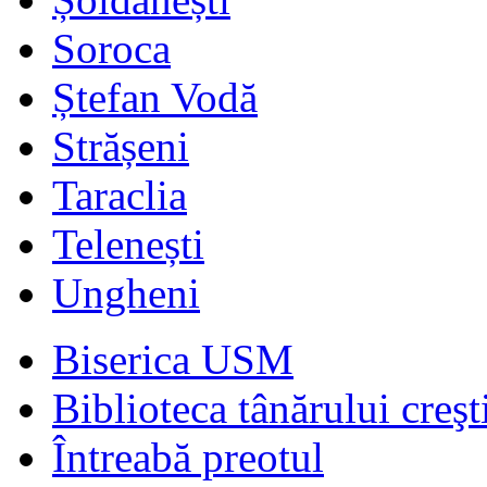
Soroca
Ștefan Vodă
Strășeni
Taraclia
Telenești
Ungheni
Biserica USM
Biblioteca tânărului creşt
Întreabă preotul