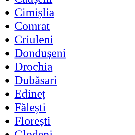
Cimișlia
Comrat
Criuleni
Dondușeni
Drochia
Dubăsari
Edineț
Fălești
Florești
Glodeni