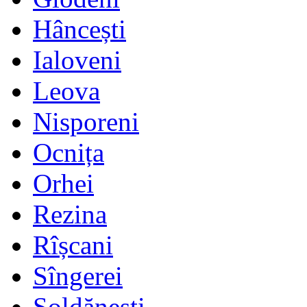
Hâncești
Ialoveni
Leova
Nisporeni
Ocnița
Orhei
Rezina
Rîșcani
Sîngerei
Șoldănești