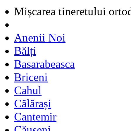
Mișcarea tineretului orto
Anenii Noi
Bălți
Basarabeasca
Briceni
Cahul
Călărași
Cantemir
Căușeni