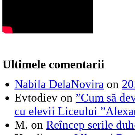
Ultimele comentarii
Nabila DelaNovira
on
20
Evtodiev
on
”Cum să dev
cu elevii Liceului ”Alexa
M.
on
Reîncep serile duh