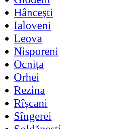
Hâncești
Ialoveni
Leova
Nisporeni
Ocnița
Orhei
Rezina
Rîșcani
Sîngerei
Șoldănești