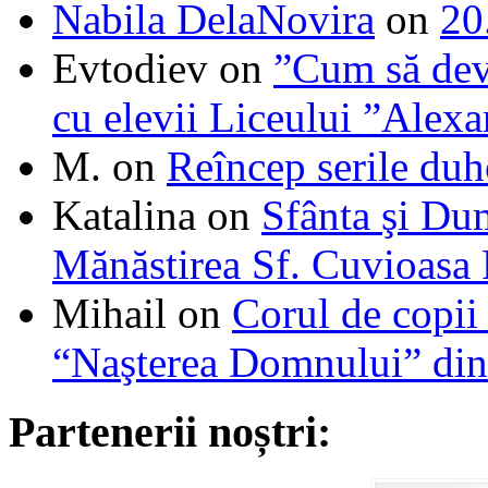
Nabila DelaNovira
on
20
Evtodiev
on
”Cum să dev
cu elevii Liceului ”Alexa
M.
on
Reîncep serile duh
Katalina
on
Sfânta şi Du
Mănăstirea Sf. Cuvioasa
Mihail
on
Corul de copii
“Naşterea Domnului” din
Partenerii noștri: