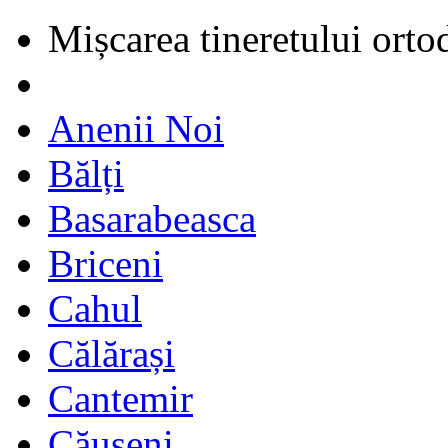
Mișcarea tineretului orto
Anenii Noi
Bălți
Basarabeasca
Briceni
Cahul
Călărași
Cantemir
Căușeni