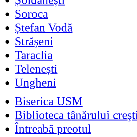
Soroca
Ștefan Vodă
Strășeni
Taraclia
Telenești
Ungheni
Biserica USM
Biblioteca tânărului creşt
Întreabă preotul