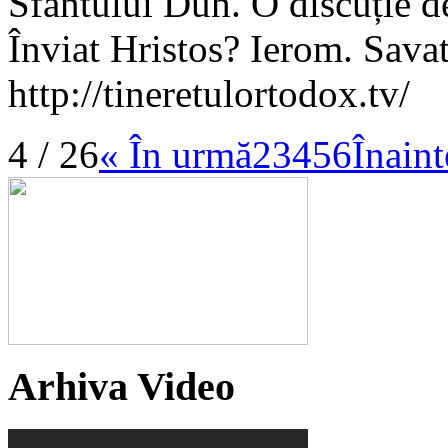
Sfântului Duh. O discuție de
Înviat Hristos? Ierom. Savat
http://tineretulortodox.tv/
4 / 26
« În urmă
2
3
4
5
6
Înaint
Arhiva Video