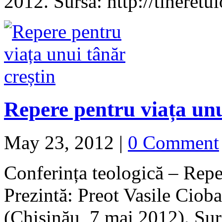
2012. Sursa: http://tineretu
Repere pentru viața unu
May 23, 2012
|
0 Comment
Conferința teologică – Reper
Prezintă: Preot Vasile Cioba
(Chișinău, 7 mai 2012). Surs