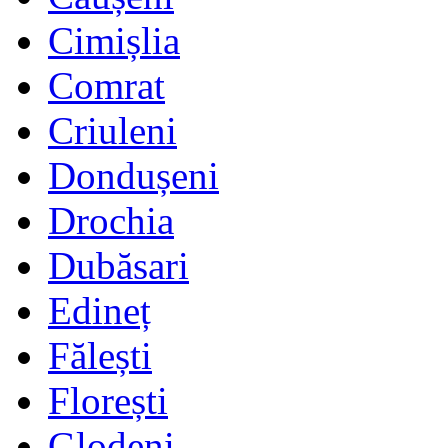
Cimișlia
Comrat
Criuleni
Dondușeni
Drochia
Dubăsari
Edineț
Fălești
Florești
Glodeni