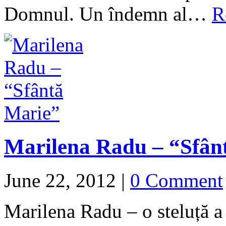
Domnul. Un îndemn al…
R
Marilena Radu – “Sfân
June 22, 2012
|
0 Comment
Marilena Radu – o steluță a