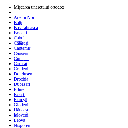
Mișcarea tineretului ortodox
Anenii Noi
Bălți
Basarabeasca
Briceni
Cahul
Călărași
Cantemir
Căușeni
Cimișlia
Comrat
Criuleni
Dondușeni
Drochia
Dubăsari
Edineț
Fălești
Florești
Glodeni
Hâncești
Ialoveni
Leova
Nisporeni