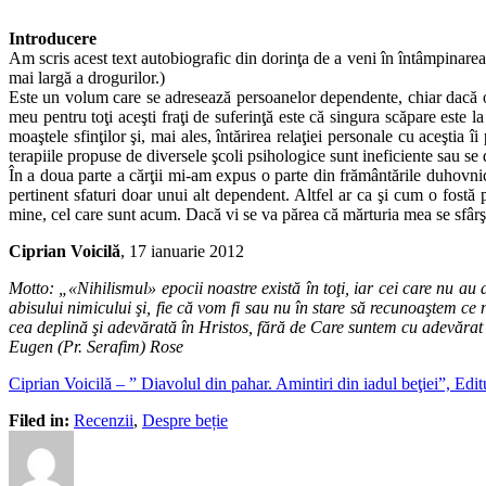
Introducere
Am scris acest text autobiografic din dorinţa de a veni în întâmpinarea 
mai largă a drogurilor.)
Este un volum care se adresează persoanelor dependente, chiar dacă obi
meu pentru toţi aceşti fraţi de suferinţă este că singura scăpare este
moaştele sfinţilor şi, mai ales, întărirea relaţiei personale cu aceşti
terapiile propuse de diversele şcoli psihologice sunt ineficiente sau s
În a doua parte a cărţii mi‑am expus o parte din frământările duhovniceş
pertinent sfaturi doar unui alt dependent. Altfel ar ca şi cum o fostă
mine, cel care sunt acum. Dacă vi se va părea că mărturia mea se sfârşeşt
Ciprian Voicilă
, 17 ianuarie 2012
Motto: „«Nihilismul» epocii noastre există în toţi, iar cei care nu au
abisului nimicului şi, fie că vom fi sau nu în stare să recunoaştem ce
cea deplină şi adevărată în Hristos, fără de Care suntem cu adevăra
Eugen (Pr. Serafim) Rose
Ciprian Voicilă – ” Diavolul din pahar. Amintiri din iadul beţiei”, Ed
Filed in:
Recenzii
,
Despre beție