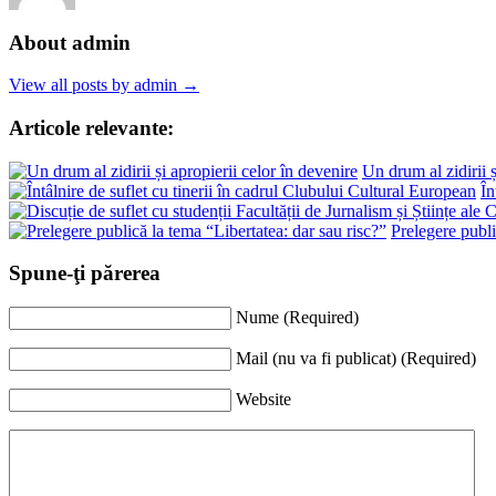
About admin
View all posts by admin →
Articole relevante:
Un drum al zidirii ș
În
Prelegere publi
Spune-ţi părerea
Nume (Required)
Mail (nu va fi publicat) (Required)
Website