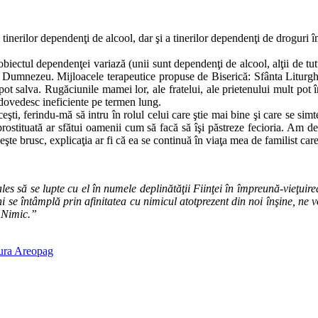
tinerilor dependenţi de alcool, dar şi a tinerilor dependenţi de droguri î
ectul dependenţei variază (unii sunt dependenţi de alcool, alţii de tutu
 la Dumnezeu. Mijloacele terapeutice propuse de Biserică: Sfânta Liturg
a îi pot salva. Rugăciunile mamei lor, ale fratelui, ale prietenului mult 
e dovedesc ineficiente pe termen lung.
ti, ferindu‑mă să intru în rolul celui care ştie mai bine şi care se simt
 prostituată ar sfătui oamenii cum să facă să îşi păstreze fecioria. Am 
e brusc, explicaţia ar fi că ea se continuă în viaţa mea de familist care t
 ales să se lupte cu el în numele deplinătăţii Fiinţei în împreună-vieţui
 ni se întâmplă prin afinitatea cu nimicul atotprezent din noi înşine, n
t Nimic.”
itura Areopag