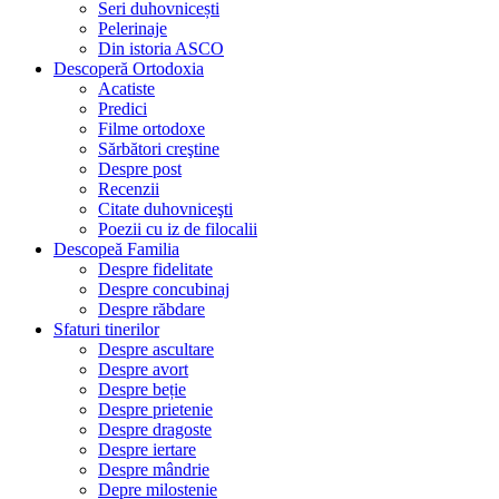
Seri duhovnicești
Pelerinaje
Din istoria ASCO
Descoperă Ortodoxia
Acatiste
Predici
Filme ortodoxe
Sărbători creştine
Despre post
Recenzii
Citate duhovniceşti
Poezii cu iz de filocalii
Descopeă Familia
Despre fidelitate
Despre concubinaj
Despre răbdare
Sfaturi tinerilor
Despre ascultare
Despre avort
Despre beție
Despre prietenie
Despre dragoste
Despre iertare
Despre mândrie
Depre milostenie