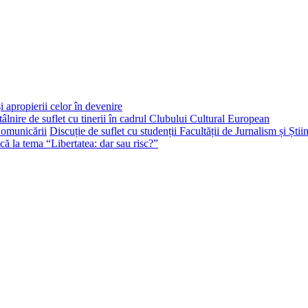
i apropierii celor în devenire
tâlnire de suflet cu tinerii în cadrul Clubului Cultural European
Discuție de suflet cu studenții Facultății de Jurnalism și Ști
că la tema “Libertatea: dar sau risc?”