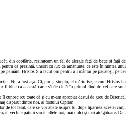
t, din copilărie, resimţeam un fel de alergie faţă de beţie şi faţă de
 şi pentru că prezintă, uneori cu lux de amănunte, ce este în mintea unui
zeu pe pământ: Hristos S-a făcut om pentru a-i mântui pe păcătoşi, pe cei
eţiei. Nu a fost aşa. Ci, pur şi simplu, el mărturiseşte cum Hristos i-a
r fi bine ca această carte să fie citită în primul rând de cei care sunt
e îl cunosc (cu toate că şi eu m-am apropiat destul de greu de Biserică,
naj dispărut dintre noi, al fostului Ciprian.
or de tot felul, care se vor abate asupra lui după tipărirea acestei cărţi.
ou, în vechile patimi sau în altele noi, mai dulci şi mai atrăgătoare. Dar,