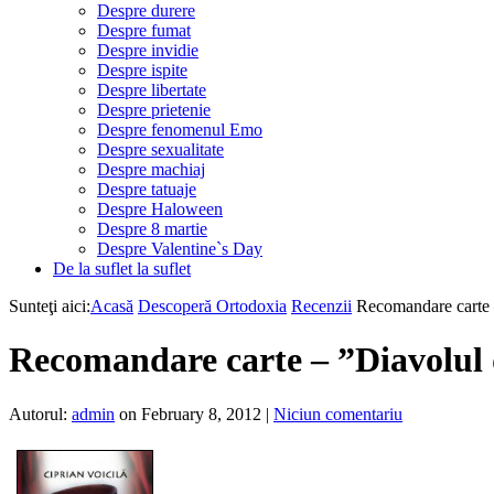
Despre durere
Despre fumat
Despre invidie
Despre ispite
Despre libertate
Despre prietenie
Despre fenomenul Emo
Despre sexualitate
Despre machiaj
Despre tatuaje
Despre Haloween
Despre 8 martie
Despre Valentine`s Day
De la suflet la suflet
Sunteţi aici:
Acasă
Descoperă Ortodoxia
Recenzii
Recomandare carte –
Recomandare carte – ”Diavolul d
Autorul:
admin
on February 8, 2012
|
Niciun comentariu