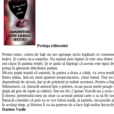
Prefaţa editorului
Pentru mine, cartea de faţă nu are aproape nicio legătură cu consumul
beţivi. Şi cartea m-a surprins. Nu numai prin faptul că este una dintre 
om căzut în patima beţiei. Şi te ajută să înţelegi că acesta este tipul 
prinşi în ghearele diferitelor patimi.
Mi-era puţin teamă că autorul, în partea a doua a cărţii, va avea tendi
întins mâna, într-un mod aparent nespectaculos, chiar banal. Dar tocmai
dependenţi de alcool, dar şi de prietenii şi rudele acestora. Pentru a 
Mărturisesc că, întrucât autorul îmi e prieten, m-au şocat unele pasaje
după alt gen de ispite şi căderi). Într-un fel, Ciprian Voicilă nu a scris
Îi doresc prietenului meu nu doar ca această primă carte a sa să fie urmat
Întrucât consider că prin ea se vor folosi mulţi, şi ispitele, necazurile 
în acelaşi timp, şi Hristos îi va da puterea de a face faţă noilor încerc
Danion Vasile