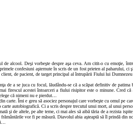
 de alcool. Deşi vorbeşte despre aşa ceva. Am citit-o cu emoţie, întrucâ
primele confesiuni aşternute în scris de un fost prieten al paharului, ci
de client, de pacient, de target principal al întrupării Fiului lui Dumne
nţa de a se juca cu focul, lăudându-se că a scăpat definitiv de patima b
 firescul acestei întoarceri a fiului risipitor este o minune. Cred că a
înţelege că nimeni nu e pierdut…
 din carte. Îmi e greu să asociez personajul care vorbeşte cu omul pe car
 o carte autobiografică. Ci a scris despre trecutul unui mort, al unui perso
ă şi de altele, pe alte teme, ci mai ales să aibă tăria de a rezista ispitel
şi frământările vor fi pe măsură. Diavolul abia aşteaptă să îl prindă din n
ări…