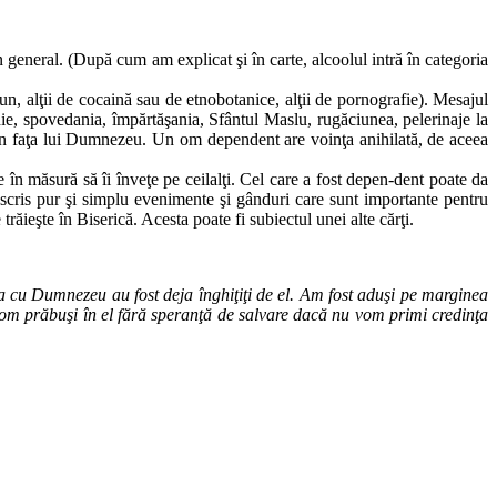
n general. (După cum am explicat şi în carte, alcoolul intră în categoria
n, alţii de cocaină sau de etnobotanice, alţii de pornografie). Mesajul
hie, spovedania, împărtăşania, Sfântul Maslu, rugăciunea, pelerinaje la
pot în faţa lui Dumnezeu. Un om dependent are voinţa anihilată, de aceea
e în măsură să îi înveţe pe ceilalţi. Cel care a fost depen-dent poate da
descris pur şi simplu evenimente şi gânduri care sunt importante pentru
răieşte în Biserică. Acesta poate fi subiectul unei alte cărţi.
rea cu Dumnezeu au fost deja înghiţiţi de el. Am fost aduşi pe marginea
e vom prăbuşi în el fără speranţă de salvare dacă nu vom primi credinţa