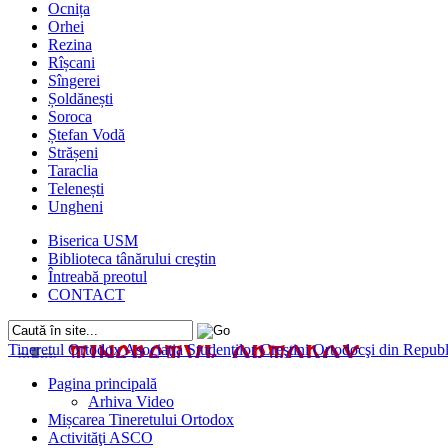
Ocnița
Orhei
Rezina
Rîșcani
Sîngerei
Șoldănești
Soroca
Ștefan Vodă
Strășeni
Taraclia
Telenești
Ungheni
Biserica USM
Biblioteca tânărului creştin
Întreabă preotul
CONTACT
Tineretul Ortodox
Asociaţia Studenţilor Creştini Ortodocşi din Rep
Pagina principală
Arhiva Video
Mișcarea Tineretului Ortodox
Activităţi ASCO