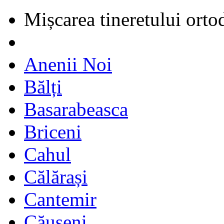
Mișcarea tineretului orto
Anenii Noi
Bălți
Basarabeasca
Briceni
Cahul
Călărași
Cantemir
Căușeni