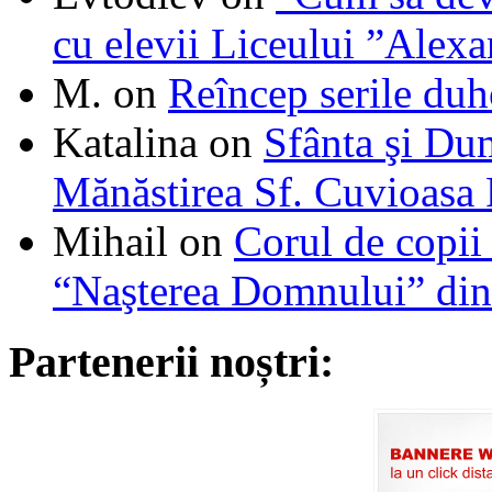
cu elevii Liceului ”Alexa
M.
on
Reîncep serile duh
Katalina
on
Sfânta şi Du
Mănăstirea Sf. Cuvioasa
Mihail
on
Corul de copii
“Naşterea Domnului” din
Partenerii noștri: