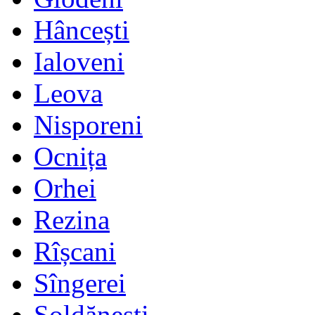
Hâncești
Ialoveni
Leova
Nisporeni
Ocnița
Orhei
Rezina
Rîșcani
Sîngerei
Șoldănești