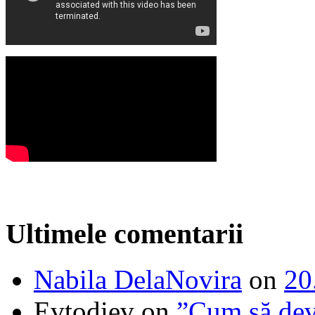
Ultimele comentarii
Nabila DelaNovira
on
20
Evtodiev
on
”Cum să dev