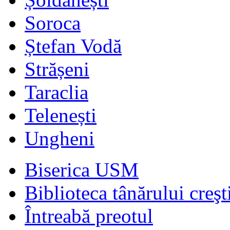
Soroca
Ștefan Vodă
Strășeni
Taraclia
Telenești
Ungheni
Biserica USM
Biblioteca tânărului creşt
Întreabă preotul