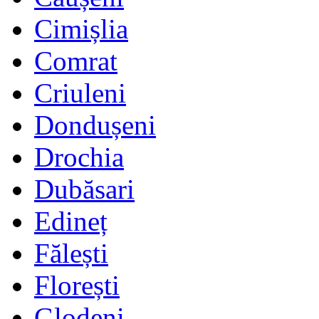
Cimișlia
Comrat
Criuleni
Dondușeni
Drochia
Dubăsari
Edineț
Fălești
Florești
Glodeni