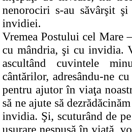
nenorociri s-au săvârşit ş
invidiei.
Vremea Postului cel Mare — 
cu mândria, şi cu invidia.
ascultând cuvintele min
cântărilor, adresându-ne cu
pentru ajutor în viaţa noas
să ne ajute să dezrădăcinăm 
invidia. Şi, scuturând de pe
uşurare nespusă în viaţă, vo