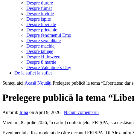
Despre durere
Despre fumat
Despre invidie
Despre ispite
Despre libertate
Despre prietenie
Despre fenomenul Emo
Despre sexualitate
Despre machiaj
Despre tatuaje
Despre Haloween
Despre 8 martie
Despre Valentine`s Day
De la suflet la suflet
Sunteţi aici:
Acasă
Noutăţi
Prelegere publică la tema “Libertatea: dar s
Prelegere publică la tema “Liber
Autorul:
Irina
on April 9, 2026
|
Niciun comentariu
Miercuri, 8 aprilie 2026, în cadrul conferințelor FRIȘPA, s-a desfășura
Evenimentul a fost moderat de către decanul FRIȘPA, Dl Alexandru So