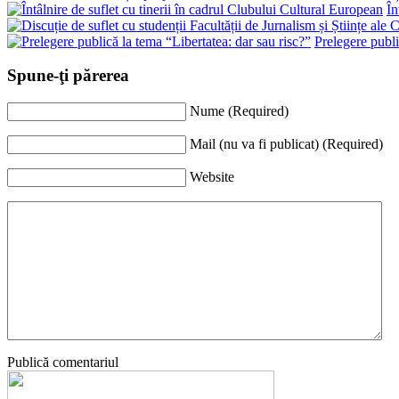
În
Prelegere publi
Spune-ţi părerea
Nume (Required)
Mail (nu va fi publicat) (Required)
Website
Publică comentariul