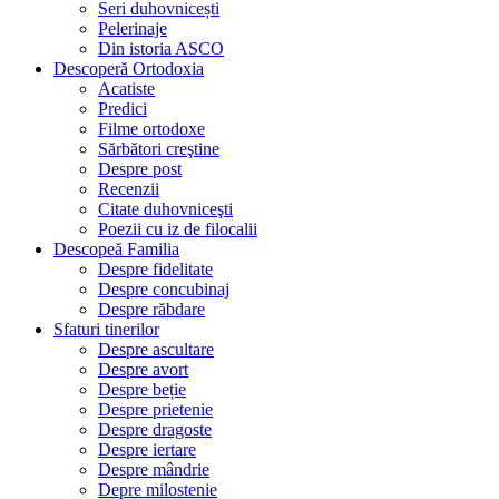
Seri duhovnicești
Pelerinaje
Din istoria ASCO
Descoperă Ortodoxia
Acatiste
Predici
Filme ortodoxe
Sărbători creştine
Despre post
Recenzii
Citate duhovniceşti
Poezii cu iz de filocalii
Descopeă Familia
Despre fidelitate
Despre concubinaj
Despre răbdare
Sfaturi tinerilor
Despre ascultare
Despre avort
Despre beție
Despre prietenie
Despre dragoste
Despre iertare
Despre mândrie
Depre milostenie