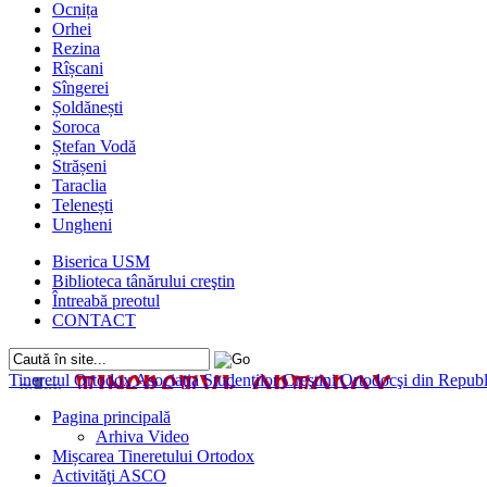
Ocnița
Orhei
Rezina
Rîșcani
Sîngerei
Șoldănești
Soroca
Ștefan Vodă
Strășeni
Taraclia
Telenești
Ungheni
Biserica USM
Biblioteca tânărului creştin
Întreabă preotul
CONTACT
Tineretul Ortodox
Asociaţia Studenţilor Creştini Ortodocşi din Rep
Pagina principală
Arhiva Video
Mișcarea Tineretului Ortodox
Activităţi ASCO