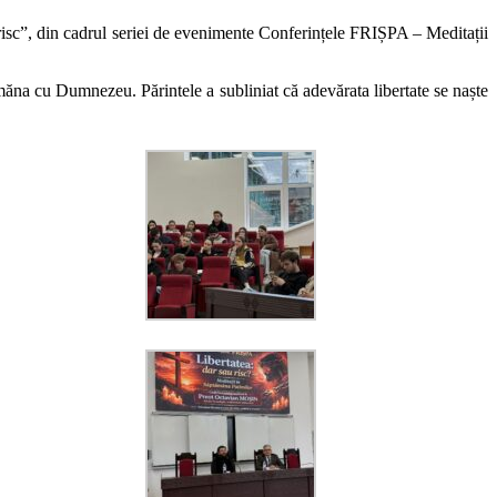
au risc”, din cadrul seriei de evenimente Conferințele FRIȘPA – Meditații
emăna cu Dumnezeu. Părintele a subliniat că adevărata libertate se naște