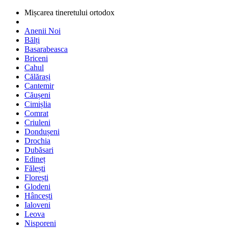
Mișcarea tineretului ortodox
Anenii Noi
Bălți
Basarabeasca
Briceni
Cahul
Călărași
Cantemir
Căușeni
Cimișlia
Comrat
Criuleni
Dondușeni
Drochia
Dubăsari
Edineț
Fălești
Florești
Glodeni
Hâncești
Ialoveni
Leova
Nisporeni