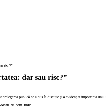
au risc?”
tatea: dar sau risc?”
t prelegerea publică ce a pus în discuție și a evidențiat importanța unui 
lcan, dr, conf. univ.