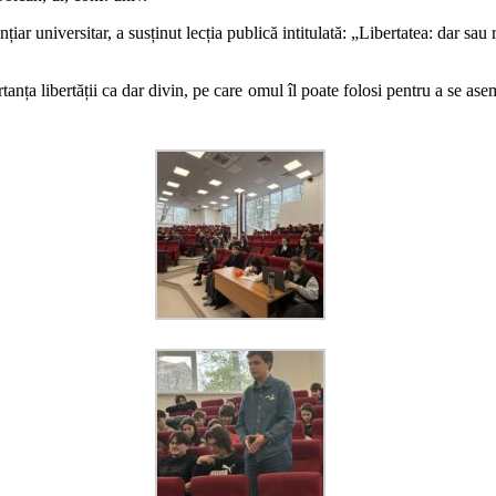
nțiar universitar, a susținut lecția publică intitulată: „Libertatea: dar s
tanța libertății ca dar divin, pe care omul îl poate folosi pentru a se as