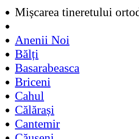
Mișcarea tineretului orto
Anenii Noi
Bălți
Basarabeasca
Briceni
Cahul
Călărași
Cantemir
Căușeni