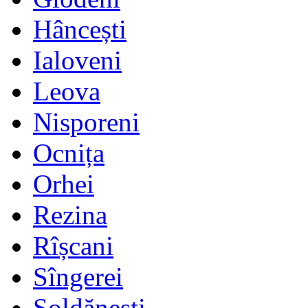
Hâncești
Ialoveni
Leova
Nisporeni
Ocnița
Orhei
Rezina
Rîșcani
Sîngerei
Șoldănești