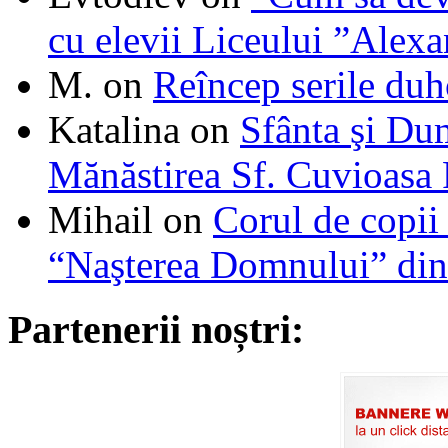
cu elevii Liceului ”Alexa
M.
on
Reîncep serile duh
Katalina
on
Sfânta şi Du
Mănăstirea Sf. Cuvioasa
Mihail
on
Corul de copii
“Naşterea Domnului” din
Partenerii noștri: