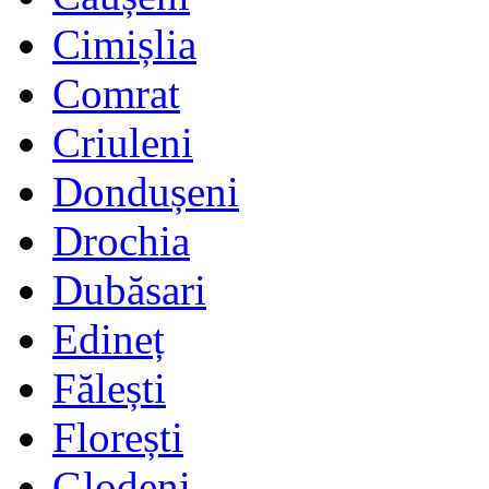
Cimișlia
Comrat
Criuleni
Dondușeni
Drochia
Dubăsari
Edineț
Fălești
Florești
Glodeni