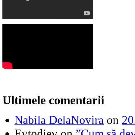
Ultimele comentarii
Nabila DelaNovira
on
20
Evtodiev
on
”Cum să dev