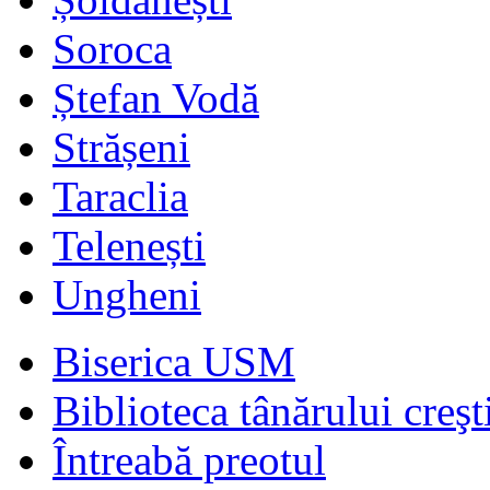
Soroca
Ștefan Vodă
Strășeni
Taraclia
Telenești
Ungheni
Biserica USM
Biblioteca tânărului creşt
Întreabă preotul