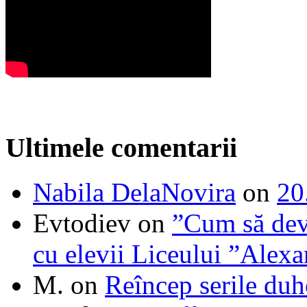
Ultimele comentarii
Nabila DelaNovira
on
20
Evtodiev
on
”Cum să dev
cu elevii Liceului ”Alexa
M.
on
Reîncep serile duh