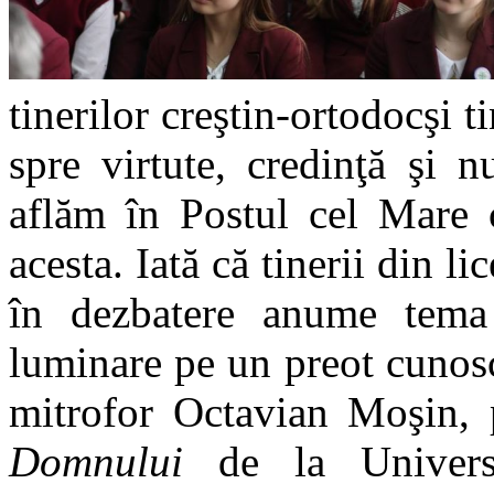
tinerilor creştin-ortodocşi t
spre virtute, credinţă şi 
aflăm în Postul cel Mare c
acesta. Iată că tinerii din li
în dezbatere anume tema 
luminare pe un preot cunosc
mitrofor Octavian Moşin, 
Domnului
de la Universi