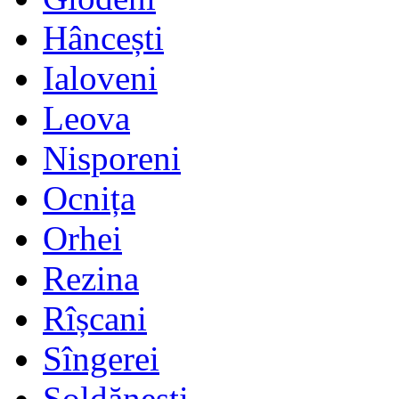
Hâncești
Ialoveni
Leova
Nisporeni
Ocnița
Orhei
Rezina
Rîșcani
Sîngerei
Șoldănești