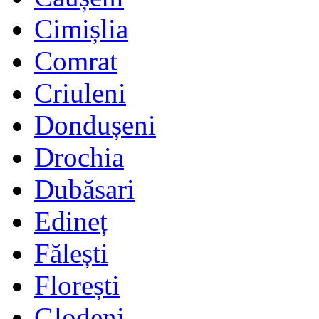
Cimișlia
Comrat
Criuleni
Dondușeni
Drochia
Dubăsari
Edineț
Fălești
Florești
Glodeni