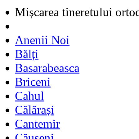
Mișcarea tineretului orto
Anenii Noi
Bălți
Basarabeasca
Briceni
Cahul
Călărași
Cantemir
Căușeni