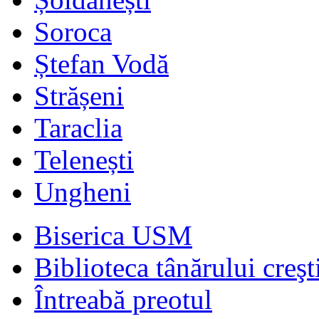
Soroca
Ștefan Vodă
Strășeni
Taraclia
Telenești
Ungheni
Biserica USM
Biblioteca tânărului creşt
Întreabă preotul