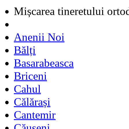
Mișcarea tineretului orto
Anenii Noi
Bălți
Basarabeasca
Briceni
Cahul
Călărași
Cantemir
Căușeni