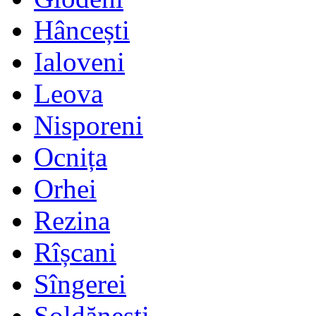
Hâncești
Ialoveni
Leova
Nisporeni
Ocnița
Orhei
Rezina
Rîșcani
Sîngerei
Șoldănești