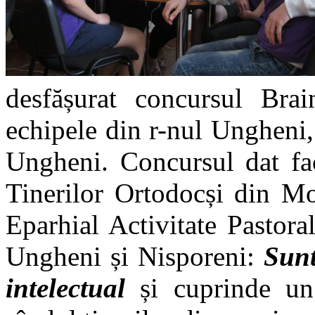
desfășurat concursul Brai
echipele din r-nul Ungheni
Ungheni. Concursul dat fac
Tinerilor Ortodocși din Mo
Eparhial Activitate Pastora
Ungheni și Nisporeni:
Sunt
intelectual
și cuprinde un 