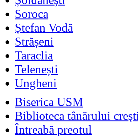
Soroca
Ștefan Vodă
Strășeni
Taraclia
Telenești
Ungheni
Biserica USM
Biblioteca tânărului creşt
Întreabă preotul