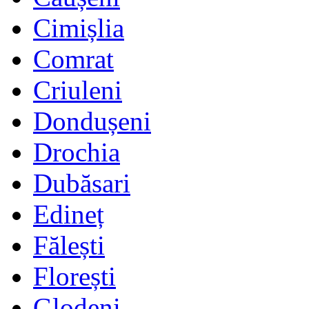
Cimișlia
Comrat
Criuleni
Dondușeni
Drochia
Dubăsari
Edineț
Fălești
Florești
Glodeni