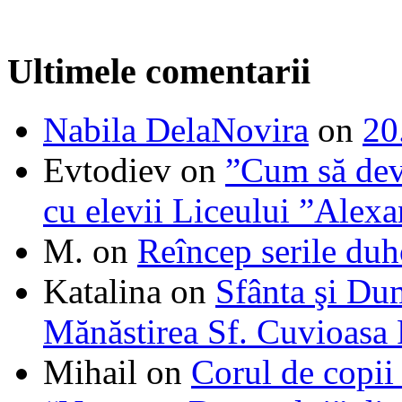
Ultimele comentarii
Nabila DelaNovira
on
20
Evtodiev
on
”Cum să dev
cu elevii Liceului ”Alexa
M.
on
Reîncep serile duh
Katalina
on
Sfânta şi Du
Mănăstirea Sf. Cuvioasa
Mihail
on
Corul de copii