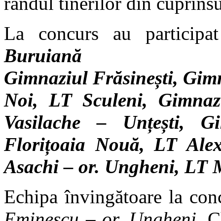
rândul tinerilor din cuprins
La concurs au particip
Burui
Gimnaziul
Frăsinești,
Gim
Noi, LT Sculeni,
Gimnaz
Vasilache – Unțești, G
Florițoaia Nouă,
LT Alex
Asachi – or. Ungheni, LT 
Echipa învingătoare la con
Eminescu – or. Ungheni,
C