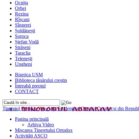
Ocnița
Orhei
Rezina
Rîșcani
Sîngerei
Șoldănești
Soroca
Ștefan Vodă
Strășeni
Taraclia
Telenești
Ungheni
Biserica USM
Biblioteca tânărului creştin
Întreabă preotul
CONTACT
Tineretul Ortodox
Asociaţia Studenţilor Creştini Ortodocşi din Rep
Pagina principală
Arhiva Video
Mișcarea Tineretului Ortodox
Activităţi ASCO