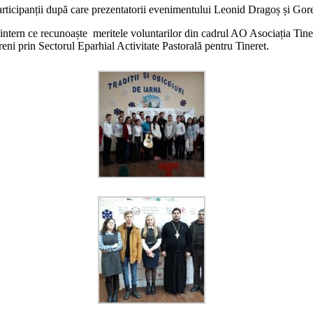
participanții după care prezentatorii evenimentului Leonid Dragoș și Gorea
ntern ce recunoaște meritele voluntarilor din cadrul AO Asociația Tiner
ni prin Sectorul Eparhial Activitate Pastorală pentru Tineret.