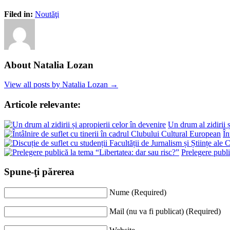
Filed in:
Noutăţi
About Natalia Lozan
View all posts by Natalia Lozan →
Articole relevante:
Un drum al zidirii ș
În
Prelegere publi
Spune-ţi părerea
Nume (Required)
Mail (nu va fi publicat) (Required)