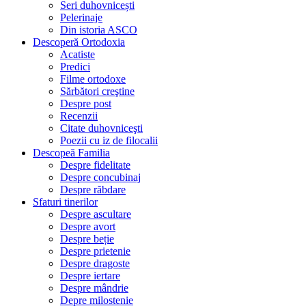
Seri duhovnicești
Pelerinaje
Din istoria ASCO
Descoperă Ortodoxia
Acatiste
Predici
Filme ortodoxe
Sărbători creştine
Despre post
Recenzii
Citate duhovniceşti
Poezii cu iz de filocalii
Descopeă Familia
Despre fidelitate
Despre concubinaj
Despre răbdare
Sfaturi tinerilor
Despre ascultare
Despre avort
Despre beție
Despre prietenie
Despre dragoste
Despre iertare
Despre mândrie
Depre milostenie