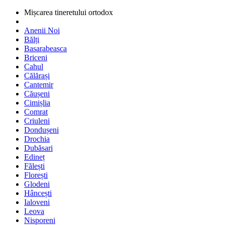
Mișcarea tineretului ortodox
Anenii Noi
Bălți
Basarabeasca
Briceni
Cahul
Călărași
Cantemir
Căușeni
Cimișlia
Comrat
Criuleni
Dondușeni
Drochia
Dubăsari
Edineț
Fălești
Florești
Glodeni
Hâncești
Ialoveni
Leova
Nisporeni