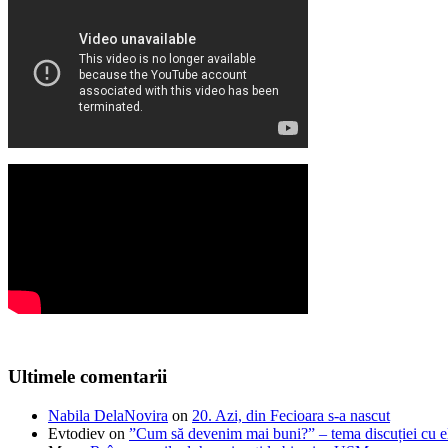
Ultimele comentarii
Nabila DelaNovira
on
20. Azi, din Fecioara s-a nascut
Evtodiev
on
”Cum să devenim mai buni?” – tema discuției cu el