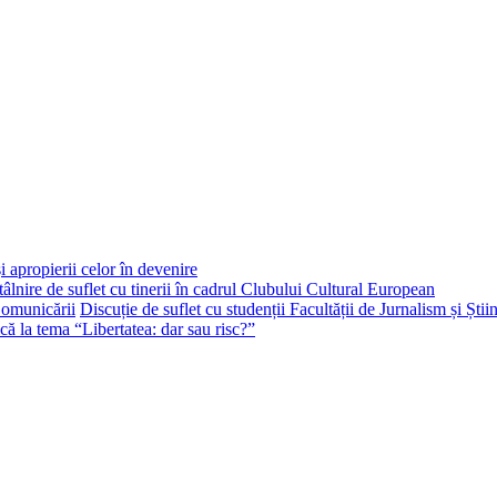
i apropierii celor în devenire
tâlnire de suflet cu tinerii în cadrul Clubului Cultural European
Discuție de suflet cu studenții Facultății de Jurnalism și Ști
că la tema “Libertatea: dar sau risc?”