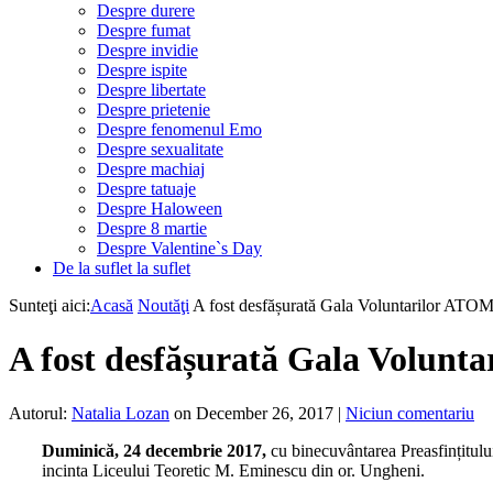
Despre durere
Despre fumat
Despre invidie
Despre ispite
Despre libertate
Despre prietenie
Despre fenomenul Emo
Despre sexualitate
Despre machiaj
Despre tatuaje
Despre Haloween
Despre 8 martie
Despre Valentine`s Day
De la suflet la suflet
Sunteţi aici:
Acasă
Noutăţi
A fost desfășurată Gala Voluntarilor ATO
A fost desfășurată Gala Volunt
Autorul:
Natalia Lozan
on December 26, 2017
|
Niciun comentariu
Duminică, 24 decembrie 2017,
cu binecuvântarea Preasfințitulu
incinta Liceului Teoretic M. Eminescu din or. Ungheni.