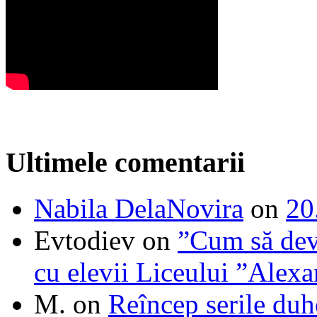
Ultimele comentarii
Nabila DelaNovira
on
20
Evtodiev
on
”Cum să dev
cu elevii Liceului ”Alexa
M.
on
Reîncep serile duh