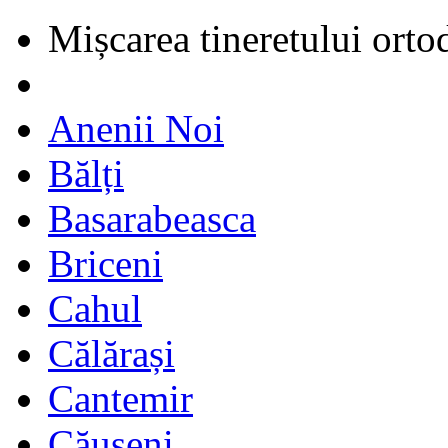
Mișcarea tineretului orto
Anenii Noi
Bălți
Basarabeasca
Briceni
Cahul
Călărași
Cantemir
Căușeni