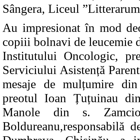
Sângera, Liceul ”Litterarum
Au impresionat în mod deos
copiii bolnavi de leucemie d
Institutului Oncologic, pr
Serviciului Asistență Parent
mesaje de mulțumire din p
preotul Ioan Țuțuinau din
Manole din s. Zamcioj
Boldureanu,responsabilă d