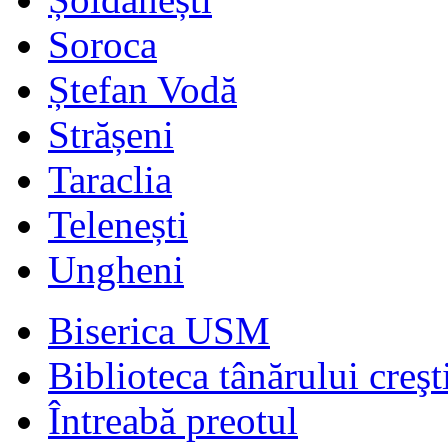
Soroca
Ștefan Vodă
Strășeni
Taraclia
Telenești
Ungheni
Biserica USM
Biblioteca tânărului creşt
Întreabă preotul