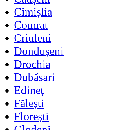
Cimișlia
Comrat
Criuleni
Dondușeni
Drochia
Dubăsari
Edineț
Fălești
Florești
Glodeni