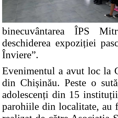
binecuvântarea ÎPS Mit
deschiderea expoziției pas
Înviere”.
Evenimentul a avut loc la 
din Chișinău. Peste o sută
adolescenți din 15 instituți
parohiile din localitate, au