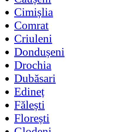
Cimișlia
Comrat
Criuleni
Dondușeni
Drochia
Dubăsari
Edineț
Fălești
Florești
Glodeni