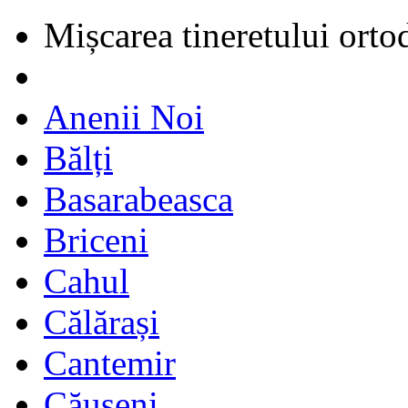
Mișcarea tineretului orto
Anenii Noi
Bălți
Basarabeasca
Briceni
Cahul
Călărași
Cantemir
Căușeni