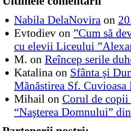
Ultimele comentarii
Nabila DelaNovira
on
20
Evtodiev
on
”Cum să dev
cu elevii Liceului ”Alexa
M.
on
Reîncep serile duh
Katalina
on
Sfânta şi Du
Mănăstirea Sf. Cuvioasa
Mihail
on
Corul de copii
“Naşterea Domnului” din
Partenerii noștri: