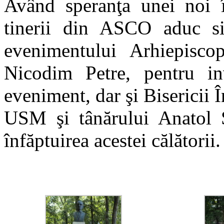
Având speranţa unei noi î
tinerii din ASCO aduc sin
evenimentului Arhiepiscop
Nicodim Petre, pentru inv
eveniment, dar şi Bisericii
USM şi tânărului Anatol St
înfăptuirea acestei călătorii.