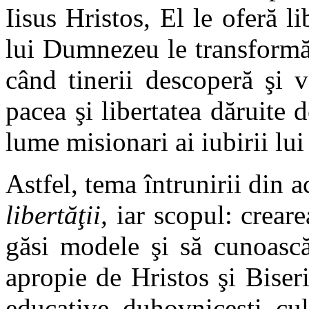
Iisus Hristos, El le oferă li
lui Dumnezeu le transformă 
când tinerii descoperă şi va
pacea şi libertatea dăruite 
lume misionari ai iubirii lui 
Astfel, tema întrunirii din a
libertăţii,
iar scopul: creare
găsi modele şi să cunoască
apropie de Hristos şi Biser
educative, duhovnicești, cult