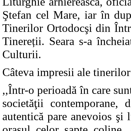
Liturghie arhierească, ofic
Ştefan cel Mare, iar în dup
Tinerilor Ortodocşi din În
Tinereții. Seara s-a închei
Culturii.
Câteva impresii ale tinerilor
,,Într-o perioadă în care su
societăţii contemporane, d
autentică pare anevoios şi l
oraşul celor şapte coline,