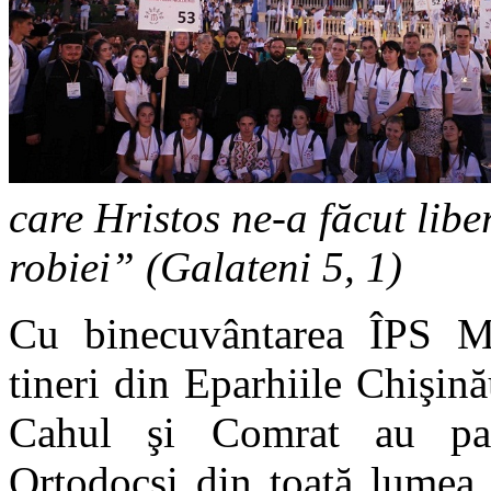
care Hristos ne-a făcut liber
robiei” (Galateni 5, 1)
Cu binecuvântarea ÎPS Mi
tineri din Eparhiile Chişin
Cahul şi Comrat au parti
Ortodocşi din toată lumea 