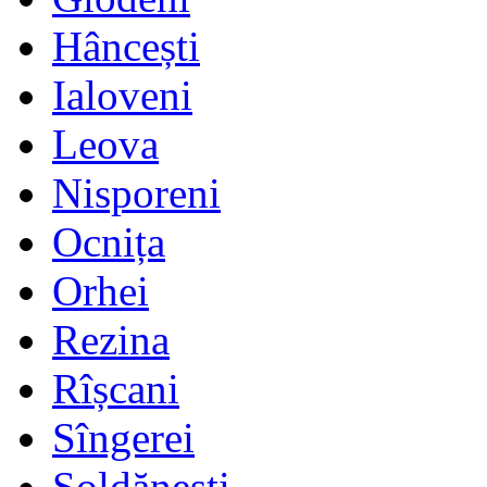
Hâncești
Ialoveni
Leova
Nisporeni
Ocnița
Orhei
Rezina
Rîșcani
Sîngerei
Șoldănești