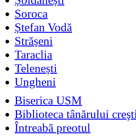
Soroca
Ștefan Vodă
Strășeni
Taraclia
Telenești
Ungheni
Biserica USM
Biblioteca tânărului creşt
Întreabă preotul