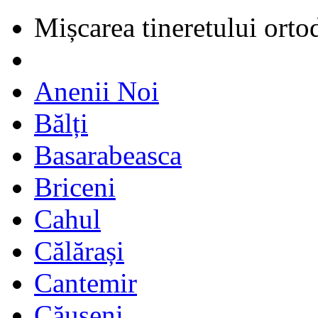
Mișcarea tineretului orto
Anenii Noi
Bălți
Basarabeasca
Briceni
Cahul
Călărași
Cantemir
Căușeni