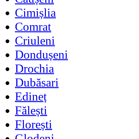
Cimișlia
Comrat
Criuleni
Dondușeni
Drochia
Dubăsari
Edineț
Fălești
Florești
Glodeni