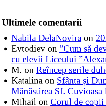
Ultimele comentarii
Nabila DelaNovira
on
20
Evtodiev
on
”Cum să dev
cu elevii Liceului ”Alexa
M.
on
Reîncep serile duh
Katalina
on
Sfânta şi Du
Mănăstirea Sf. Cuvioasa
Mihail
on
Corul de copii