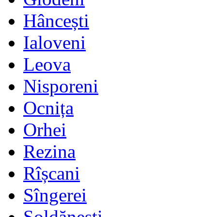
Hâncești
Ialoveni
Leova
Nisporeni
Ocnița
Orhei
Rezina
Rîșcani
Sîngerei
Șoldănești