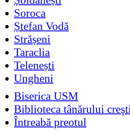
Soroca
Ștefan Vodă
Strășeni
Taraclia
Telenești
Ungheni
Biserica USM
Biblioteca tânărului creşt
Întreabă preotul