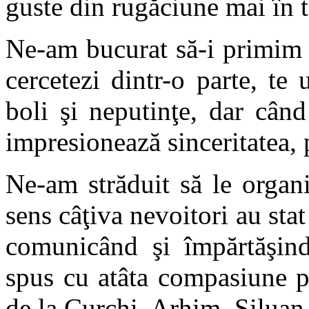
guste din rugăciune mai în t
Ne-am bucurat să-i primim p
cercetezi dintr-o parte, te
boli şi neputinţe, dar când
impresionează sinceritatea, 
Ne-am străduit să le organi
sens câţiva nevoitori au stat
comunicând şi împărtăşindu
spus cu atâta compasiune pe
de la Curchi, Arhim. Siluan 