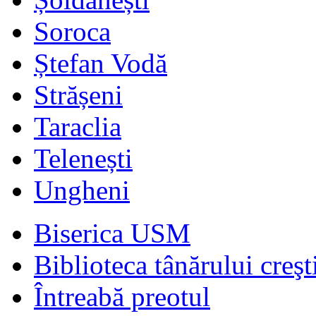
Soroca
Ștefan Vodă
Strășeni
Taraclia
Telenești
Ungheni
Biserica USM
Biblioteca tânărului creşt
Întreabă preotul