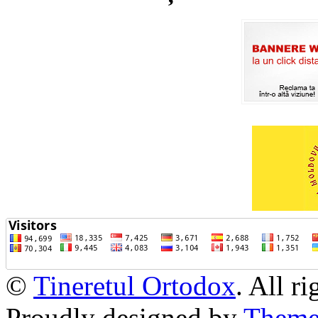
©
Tineretul Ortodox
. All r
Proudly designed by
Theme