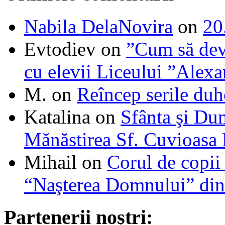
Nabila DelaNovira
on
20
Evtodiev
on
”Cum să dev
cu elevii Liceului ”Alexa
M.
on
Reîncep serile duh
Katalina
on
Sfânta şi Du
Mănăstirea Sf. Cuvioasa
Mihail
on
Corul de copii
“Naşterea Domnului” din
Partenerii noștri: