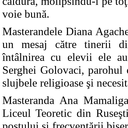
căldură, molipsindu-i pe toţi
voie bună.
Masterandele Diana Agache 
un mesaj către tinerii d
întâlnirea cu elevii ele a
Serghei Golovaci, parohul d
slujbele religioase şi necesit
Masteranda Ana Mamaliga-
Liceul Teoretic din Ruseşt
postului şi frecventării biser