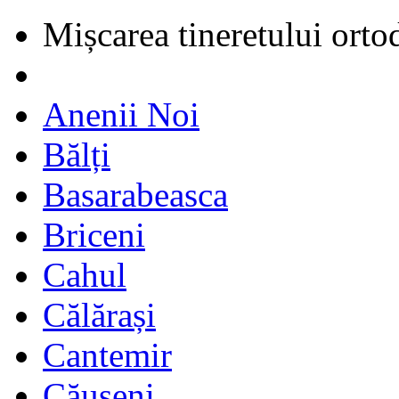
Mișcarea tineretului orto
Anenii Noi
Bălți
Basarabeasca
Briceni
Cahul
Călărași
Cantemir
Căușeni