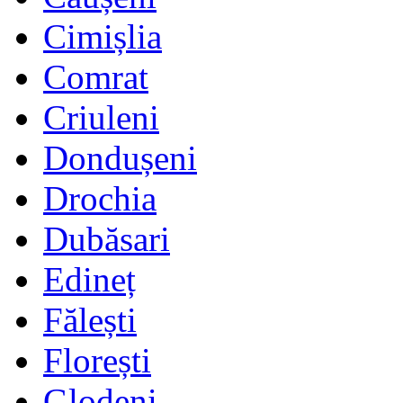
Cimișlia
Comrat
Criuleni
Dondușeni
Drochia
Dubăsari
Edineț
Fălești
Florești
Glodeni