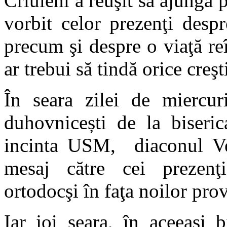
Criuleni a reuşit să ajungă 
vorbit celor prezenţi desp
precum şi despre o viaţă reî
ar trebui să tindă orice creşt
În seara zilei de miercuri
duhovnicești de la biseri
incinta USM, diaconul Ve
mesaj către cei prezenţi
ortodocşi în faţa noilor pro
Iar joi seara, în aceeaşi b