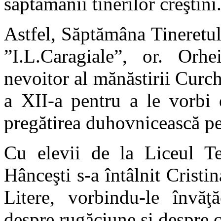
săptămânii tinerilor creştini
Astfel, Săptămâna Tineretul
”I.L.Caragiale”, or. Orhe
nevoitor al mănăstirii Curchi
a XII-a pentru a le vorbi 
pregătirea duhovnicească pe
Cu elevii de la Liceul T
Hânceşti s-a întâlnit Cristi
Litere, vorbindu-le învăţă
despre rugăciune și despre c