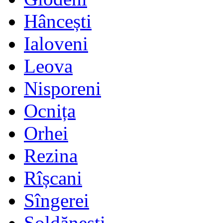
Hâncești
Ialoveni
Leova
Nisporeni
Ocnița
Orhei
Rezina
Rîșcani
Sîngerei
Șoldănești