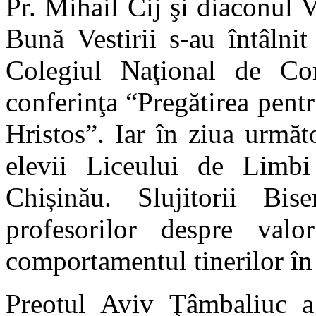
Pr. Mihail Cij şi diaconul 
Bună Vestirii s-au întâlnit 
Colegiul Naţional de Co
conferinţa “Pregătirea pent
Hristos”. Iar în ziua următo
elevii Liceului de Lim
Chișinău. Slujitorii Bise
profesorilor despre valor
comportamentul tinerilor în 
Preotul Aviv Ţâmbaliuc a 