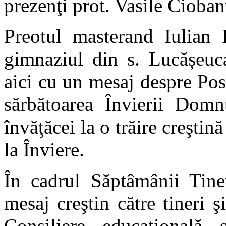
prezenţi prot. Vasile Cioban
Preotul masterand Iulian 
gimnaziul din s. Lucășeuca
aici cu un mesaj despre Po
sărbătoarea Învierii Domn
învăţăcei la o trăire creştin
la Înviere.
În cadrul Săptâmânii Tin
mesaj creştin către tineri 
Consiliere educațională ș