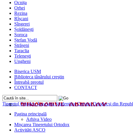
Ocnița
Orhei
Rezina
Rîșcani
Sîngerei
Șoldănești
Soroca
Ștefan Vodă
Strășeni
Taraclia
Telenești
Ungheni
Biserica USM
Biblioteca tânărului creştin
Întreabă preotul
CONTACT
Tineretul Ortodox
Asociaţia Studenţilor Creştini Ortodocşi din Rep
Pagina principală
Arhiva Video
Mișcarea Tineretului Ortodox
Activităţi ASCO