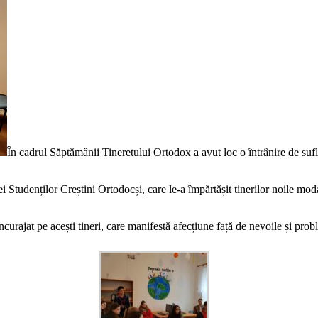
În cadrul Săptămânii Tineretului Ortodox a avut loc o întrânire de sufl
 Studenților Creștini Ortodocși, care le-a împărtășit tinerilor noile modal
a încurajat pe acești tineri, care manifestă afecțiune față de nevoile și pr