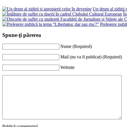
Un drum al zidirii ș
În
Prelegere publi
Spune-ţi părerea
Nume (Required)
Mail (nu va fi publicat) (Required)
Website
Publică comentariul