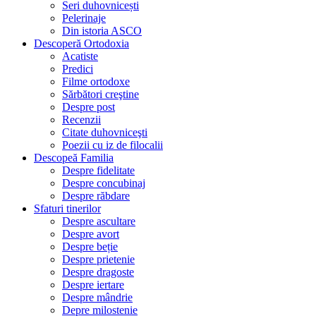
Seri duhovnicești
Pelerinaje
Din istoria ASCO
Descoperă Ortodoxia
Acatiste
Predici
Filme ortodoxe
Sărbători creştine
Despre post
Recenzii
Citate duhovniceşti
Poezii cu iz de filocalii
Descopeă Familia
Despre fidelitate
Despre concubinaj
Despre răbdare
Sfaturi tinerilor
Despre ascultare
Despre avort
Despre beție
Despre prietenie
Despre dragoste
Despre iertare
Despre mândrie
Depre milostenie