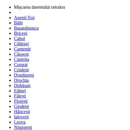
Mișcarea tineretului ortodox
Anenii Noi
Bălți
Basarabeasca
Briceni
Cahul
Călărași
Cantemir
Căușeni
Cimișlia
Comrat
Criuleni
Dondușeni
Drochia
Dubăsari
Edineț
Fălești
Florești
Glodeni
Hâncești
Ialoveni
Leova
Nisporeni