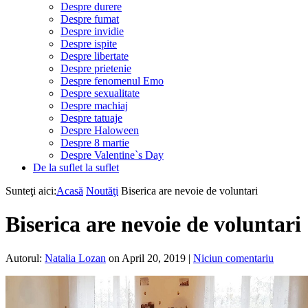
Despre durere
Despre fumat
Despre invidie
Despre ispite
Despre libertate
Despre prietenie
Despre fenomenul Emo
Despre sexualitate
Despre machiaj
Despre tatuaje
Despre Haloween
Despre 8 martie
Despre Valentine`s Day
De la suflet la suflet
Sunteţi aici:
Acasă
Noutăţi
Biserica are nevoie de voluntari
Biserica are nevoie de voluntari
Autorul:
Natalia Lozan
on April 20, 2019
|
Niciun comentariu