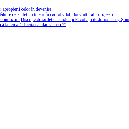
i apropierii celor în devenire
tâlnire de suflet cu tinerii în cadrul Clubului Cultural European
Discuție de suflet cu studenții Facultății de Jurnalism și Ști
că la tema “Libertatea: dar sau risc?”