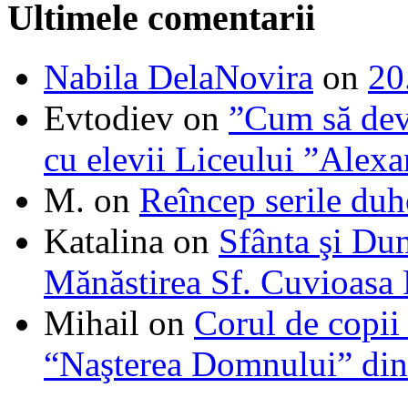
Ultimele comentarii
Nabila DelaNovira
on
20
Evtodiev
on
”Cum să dev
cu elevii Liceului ”Alexa
M.
on
Reîncep serile duh
Katalina
on
Sfânta şi Du
Mănăstirea Sf. Cuvioasa
Mihail
on
Corul de copii
“Naşterea Domnului” din