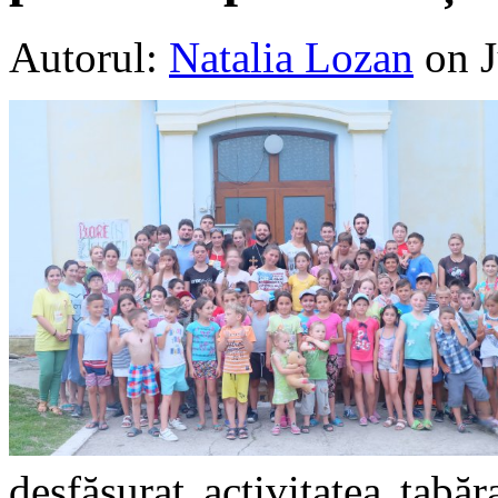
Autorul:
Natalia Lozan
on J
desfăşurat activitatea tabă