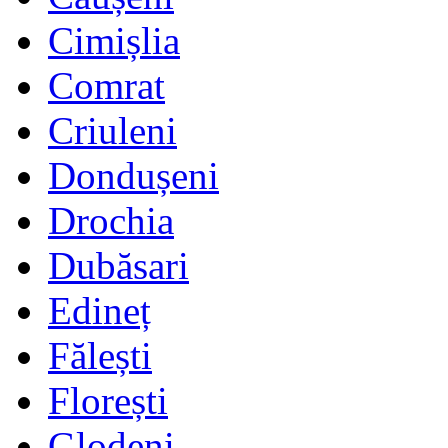
Cimișlia
Comrat
Criuleni
Dondușeni
Drochia
Dubăsari
Edineț
Fălești
Florești
Glodeni