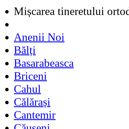
Mișcarea tineretului orto
Anenii Noi
Bălți
Basarabeasca
Briceni
Cahul
Călărași
Cantemir
Căușeni