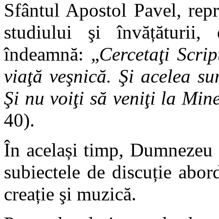
Sfântul Apostol Pavel, rep
studiului şi învățături
îndeamnă: „
Cercetaţi Scrip
viaţă veşnică. Şi acelea s
Şi nu voiţi să veniţi la Mine
40).
În același timp, Dumnezeu a
subiectele de discuție abor
creație şi muzică.