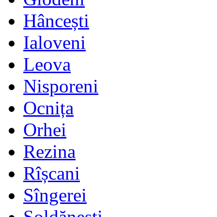
Hâncești
Ialoveni
Leova
Nisporeni
Ocnița
Orhei
Rezina
Rîșcani
Sîngerei
Șoldănești