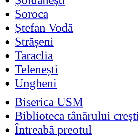
Soroca
Ștefan Vodă
Strășeni
Taraclia
Telenești
Ungheni
Biserica USM
Biblioteca tânărului creşt
Întreabă preotul