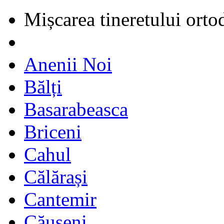
Mișcarea tineretului orto
Anenii Noi
Bălți
Basarabeasca
Briceni
Cahul
Călărași
Cantemir
Căușeni