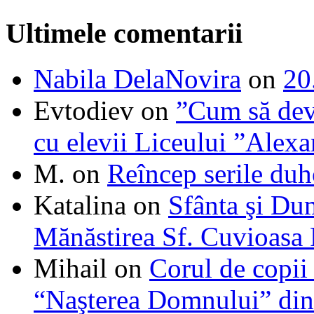
Ultimele comentarii
Nabila DelaNovira
on
20
Evtodiev
on
”Cum să dev
cu elevii Liceului ”Alexa
M.
on
Reîncep serile duh
Katalina
on
Sfânta şi Du
Mănăstirea Sf. Cuvioasa
Mihail
on
Corul de copii
“Naşterea Domnului” din