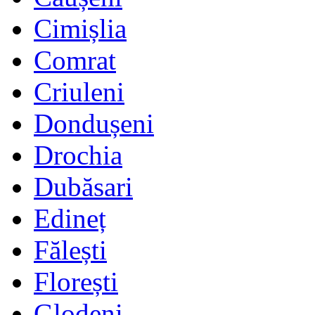
Cimișlia
Comrat
Criuleni
Dondușeni
Drochia
Dubăsari
Edineț
Fălești
Florești
Glodeni