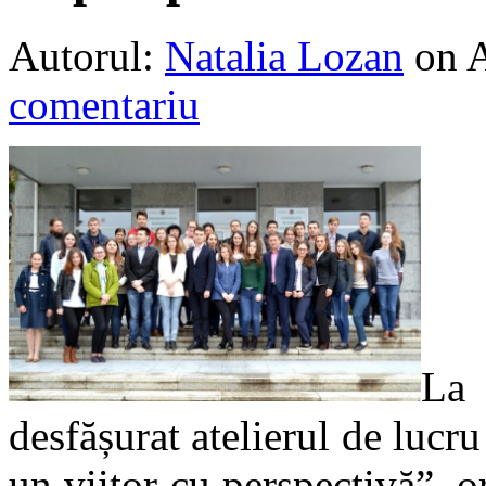
Autorul:
Natalia Lozan
on 
comentariu
La 
desfășurat atelierul de lucru
un viitor cu perspectivă”, o