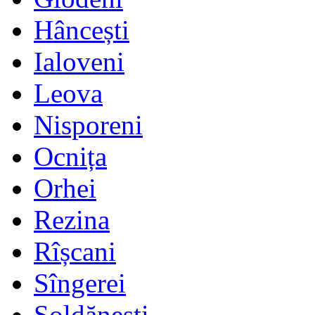
Hâncești
Ialoveni
Leova
Nisporeni
Ocnița
Orhei
Rezina
Rîșcani
Sîngerei
Șoldănești