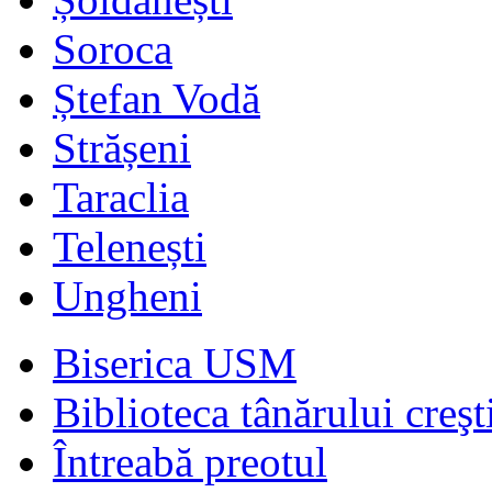
Soroca
Ștefan Vodă
Strășeni
Taraclia
Telenești
Ungheni
Biserica USM
Biblioteca tânărului creşt
Întreabă preotul