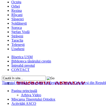
Ocnița
Orhei
Rezina
Rîșcani
Sîngerei
Șoldănești
Soroca
Ștefan Vodă
Strășeni
Taraclia
Telenești
Ungheni
Biserica USM
Biblioteca tânărului creştin
Întreabă preotul
CONTACT
Tineretul Ortodox
Asociaţia Studenţilor Creştini Ortodocşi din Rep
Pagina principală
Arhiva Video
Mișcarea Tineretului Ortodox
Activităţi ASCO