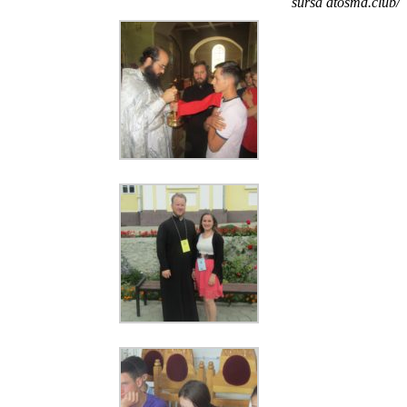
sursa atosmd.club/