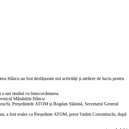
rea Hâncu au fost desfășurate noi activități și ateliere de lucru pentru
u a uni studiul cu binecuvântarea.
uhovnicul Mânăstirii Hâncu
stinschi, Președintele ATOM și Bogdan Slănină, Secretarul General
5 ani, a fost reales ca Președinte ATOM, preot Vadim Corostinschi, după