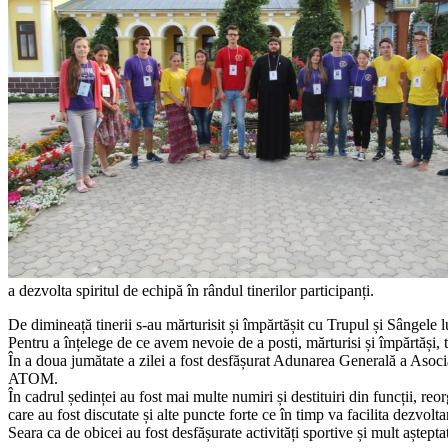
a dezvolta spiritul de echipă în rândul tinerilor participanți.
De dimineață tinerii s-au mărturisit și împărtășit cu Trupul și Sângele
Pentru a înțelege de ce avem nevoie de a posti, mărturisi și împărtăși,
În a doua jumătate a zilei a fost desfășurat Adunarea Generală a Aso
ATOM.
În cadrul ședinței au fost mai multe numiri și destituiri din funcții,
care au fost discutate și alte puncte forte ce în timp va facilita dezvolta
Seara ca de obicei au fost desfășurate activități sportive și mult aștept