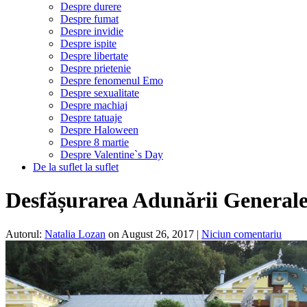
Despre durere
Despre fumat
Despre invidie
Despre ispite
Despre libertate
Despre prietenie
Despre fenomenul Emo
Despre sexualitate
Despre machiaj
Despre tatuaje
Despre Haloween
Despre 8 martie
Despre Valentine`s Day
De la suflet la suflet
Desfășurarea Adunării Generale
Autorul:
Natalia Lozan
on August 26, 2017
|
Niciun comentariu