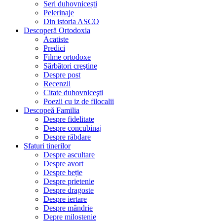
Seri duhovnicești
Pelerinaje
Din istoria ASCO
Descoperă Ortodoxia
Acatiste
Predici
Filme ortodoxe
Sărbători creştine
Despre post
Recenzii
Citate duhovniceşti
Poezii cu iz de filocalii
Descopeă Familia
Despre fidelitate
Despre concubinaj
Despre răbdare
Sfaturi tinerilor
Despre ascultare
Despre avort
Despre beție
Despre prietenie
Despre dragoste
Despre iertare
Despre mândrie
Depre milostenie