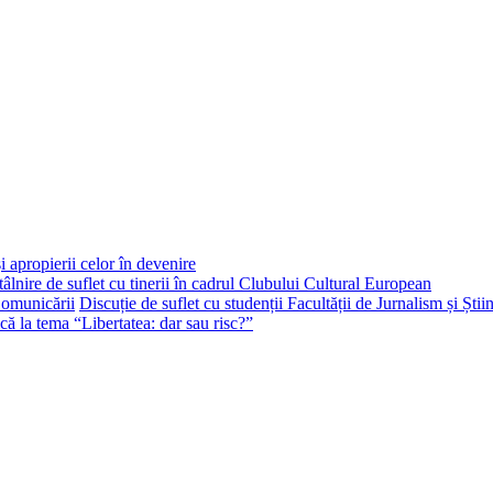
i apropierii celor în devenire
tâlnire de suflet cu tinerii în cadrul Clubului Cultural European
Discuție de suflet cu studenții Facultății de Jurnalism și Ști
că la tema “Libertatea: dar sau risc?”