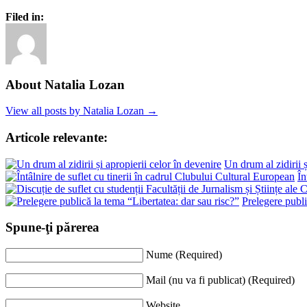
Filed in:
About Natalia Lozan
View all posts by Natalia Lozan →
Articole relevante:
Un drum al zidirii ș
În
Prelegere publi
Spune-ţi părerea
Nume (Required)
Mail (nu va fi publicat) (Required)
Website