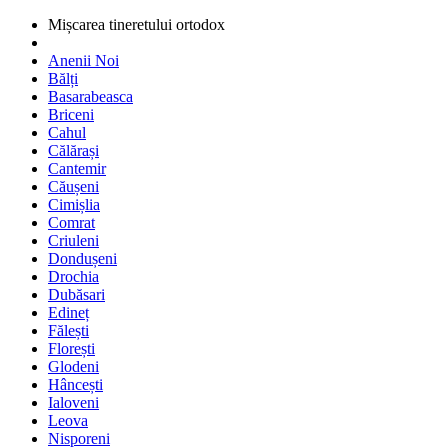
Mișcarea tineretului ortodox
Anenii Noi
Bălți
Basarabeasca
Briceni
Cahul
Călărași
Cantemir
Căușeni
Cimișlia
Comrat
Criuleni
Dondușeni
Drochia
Dubăsari
Edineț
Fălești
Florești
Glodeni
Hâncești
Ialoveni
Leova
Nisporeni