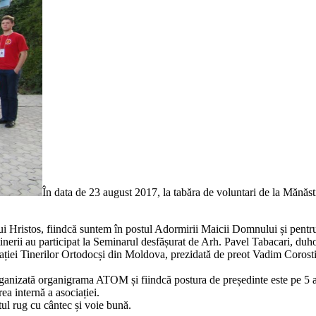
În data de 23 august 2017, la tabăra de voluntari de la Mănăsti
 lui Hristos, fiindcă suntem în postul Adormirii Maicii Domnului și pentr
 tinerii au participat la Seminarul desfășurat de Arh. Pavel Tabacari, d
ciației Tinerilor Ortodocși din Moldova, prezidată de preot Vadim Coro
 reorganizată organigrama ATOM și fiindcă postura de președinte este pe 
rea internă a asociației.
atul rug cu cântec și voie bună
.