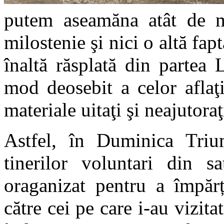
putem aseamăna atât de 
milostenie şi nici o altă fap
înaltă răs­pla­tă din partea
mod deosebit a celor aflaţi î
materiale uitaţi şi nea­ju­­toraţ
Astfel, în Duminica Triu
tinerilor voluntari din sa
oraganizat pentru a împărț
către cei pe care i-au vizit