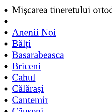
Mișcarea tineretului orto
Anenii Noi
Bălți
Basarabeasca
Briceni
Cahul
Călărași
Cantemir
Căușeni