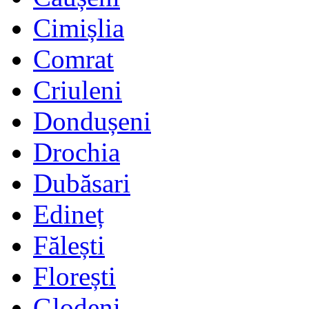
Cimișlia
Comrat
Criuleni
Dondușeni
Drochia
Dubăsari
Edineț
Fălești
Florești
Glodeni