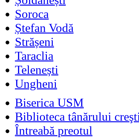
Soroca
Ștefan Vodă
Strășeni
Taraclia
Telenești
Ungheni
Biserica USM
Biblioteca tânărului creşt
Întreabă preotul