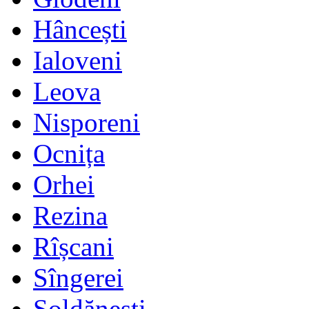
Hâncești
Ialoveni
Leova
Nisporeni
Ocnița
Orhei
Rezina
Rîșcani
Sîngerei
Șoldănești