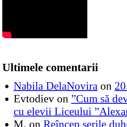
Ultimele comentarii
Nabila DelaNovira
on
20
Evtodiev
on
”Cum să dev
cu elevii Liceului ”Alexa
M.
on
Reîncep serile duh