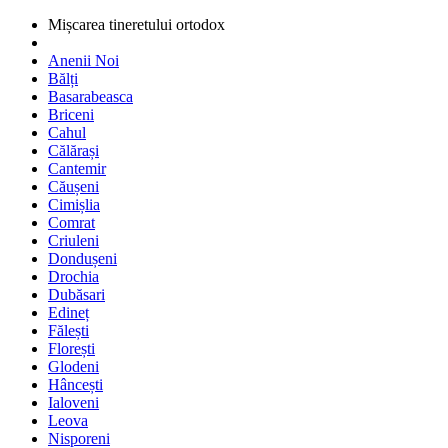
Mișcarea tineretului ortodox
Anenii Noi
Bălți
Basarabeasca
Briceni
Cahul
Călărași
Cantemir
Căușeni
Cimișlia
Comrat
Criuleni
Dondușeni
Drochia
Dubăsari
Edineț
Fălești
Florești
Glodeni
Hâncești
Ialoveni
Leova
Nisporeni