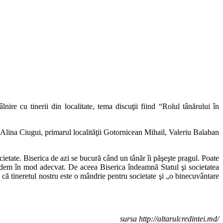
ire cu tinerii din localitate, tema discuţii fiind “Rolul tânărului în
a Alina Ciugui, primarul localităţii Gotornicean Mihail, Valeriu Balaban
cietate. Biserica de azi se bucură când un tânăr îi păşeşte pragul. Poate
undem în mod adecvat. De aceea Biserica îndeamnă Statul şi societatea
 că tineretul nostru este o mândrie pentru societate şi „o binecuvântare
sursa http://altarulcredintei.md/