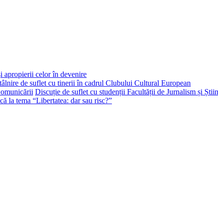
i apropierii celor în devenire
tâlnire de suflet cu tinerii în cadrul Clubului Cultural European
Discuție de suflet cu studenții Facultății de Jurnalism și Ști
că la tema “Libertatea: dar sau risc?”