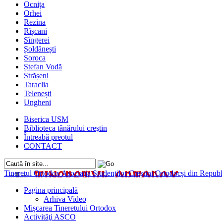
Ocnița
Orhei
Rezina
Rîșcani
Sîngerei
Șoldănești
Soroca
Ștefan Vodă
Strășeni
Taraclia
Telenești
Ungheni
Biserica USM
Biblioteca tânărului creştin
Întreabă preotul
CONTACT
Tineretul Ortodox
Asociaţia Studenţilor Creştini Ortodocşi din Rep
Pagina principală
Arhiva Video
Mișcarea Tineretului Ortodox
Activităţi ASCO