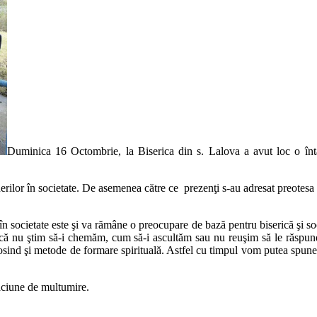
Duminica 16 Octombrie, la Biserica din s. Lalova a avut loc o întâln
inerilor în societate. De asemenea către ce prezenţi s-au adresat preotes
 în societate este şi va rămâne o preocupare de bază pentru biserică şi so
tul că nu ştim să-i chemăm, cum să-i ascultăm sau nu reuşim să le răsp
olosind şi metode de formare spirituală. Astfel cu timpul vom putea spune
ugaciune de multumire.