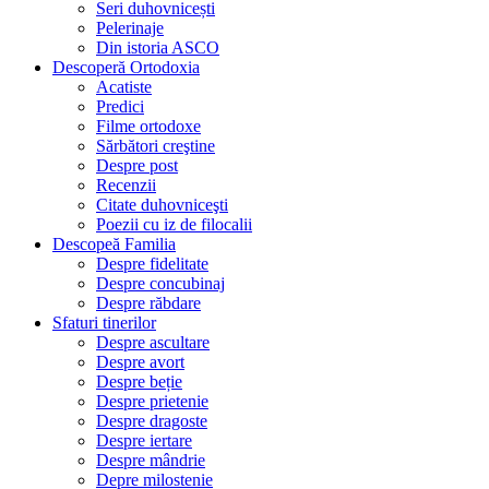
Seri duhovnicești
Pelerinaje
Din istoria ASCO
Descoperă Ortodoxia
Acatiste
Predici
Filme ortodoxe
Sărbători creştine
Despre post
Recenzii
Citate duhovniceşti
Poezii cu iz de filocalii
Descopeă Familia
Despre fidelitate
Despre concubinaj
Despre răbdare
Sfaturi tinerilor
Despre ascultare
Despre avort
Despre beție
Despre prietenie
Despre dragoste
Despre iertare
Despre mândrie
Depre milostenie