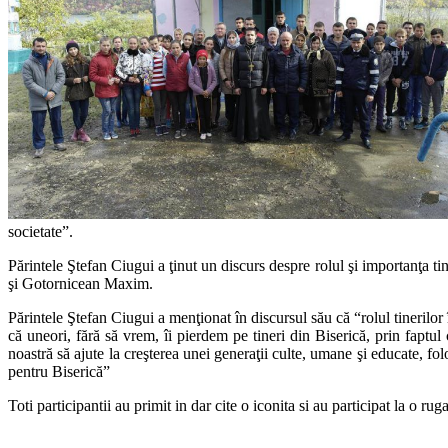
societate”.
Părintele Ştefan Ciugui a ţinut un discurs despre rolul şi importanţa t
şi Gotornicean Maxim.
Părintele Ştefan Ciugui a menţionat în discursul său că “rolul tinerilor
că uneori, fără să vrem, îi pierdem pe tineri din Biserică, prin fap
noastră să ajute la creşterea unei generaţii culte, umane şi educate, f
pentru Biserică”
Toti participantii au primit in dar cite o iconita si au participat la o r