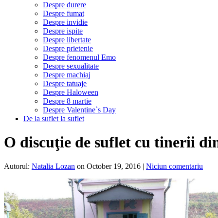
Despre durere
Despre fumat
Despre invidie
Despre ispite
Despre libertate
Despre prietenie
Despre fenomenul Emo
Despre sexualitate
Despre machiaj
Despre tatuaje
Despre Haloween
Despre 8 martie
Despre Valentine`s Day
De la suflet la suflet
O discuţie de suflet cu tinerii d
Autorul:
Natalia Lozan
on October 19, 2016
|
Niciun comentariu