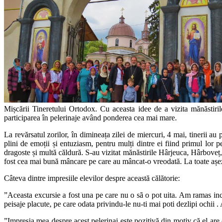
Mișcării Tineretului Ortodox. Cu aceasta idee de a vizita mănăstirile
participarea în pelerinaje având ponderea cea mai mare.
La revărsatul zorilor, în dimineața zilei de miercuri, 4 mai, tinerii 
plini de emoții și entuziasm, pentru mulți dintre ei fiind primul lor p
dragoste și multă căldură. S-au vizitat mănăstirile Hârjeuca, Hârboveț
fost cea mai bună mâncare pe care au mâncat-o vreodată. La toate așeze
Câteva dintre impresiile elevilor despre această călătorie:
”Aceasta excursie a fost una pe care nu o sã o pot uita. Am ramas incint
peisaje placute, pe care odata privindu-le nu-ti mai poti dezlipi ochii 
”Impresia mea despre acest pelerinaj este pozitivă din motiv că el are