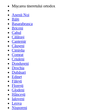
Mișcarea tineretului ortodox
Anenii Noi
Bălți
Basarabeasca
Briceni
Cahul
Călărași
Cantemir
Căușeni
Cimișlia
Comrat
Criuleni
Dondușeni
Drochia
Dubăsari
Edineț
Fălești
Florești
Glodeni
Hâncești
Ialoveni
Leova
Nisporeni