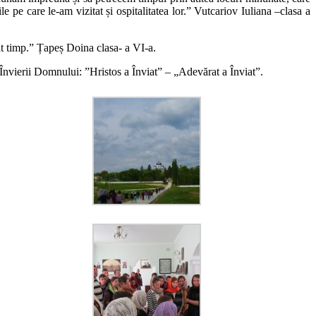
pe care le-am vizitat și ospitalitatea lor.” Vutcariov Iuliana –clasa a
ult timp.” Țapeș Doina clasa- a VI-a.
a Învierii Domnului: ”Hristos a Înviat” – „Adevărat a Înviat”.