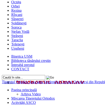
Ocnița
Orhei
Rezina
Rîșcani
Sîngerei
Șoldănești
Soroca
Ștefan Vodă
Strășeni
Taraclia
Telenești
Ungheni
Biserica USM
Biblioteca tânărului creştin
Întreabă preotul
CONTACT
Tineretul Ortodox
Asociaţia Studenţilor Creştini Ortodocşi din Rep
Pagina principală
Arhiva Video
Mișcarea Tineretului Ortodox
Activităţi ASCO