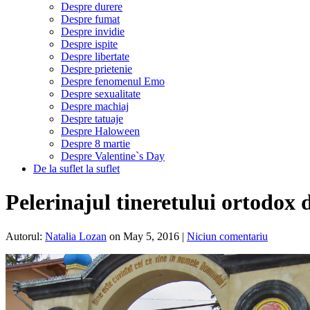
Despre durere
Despre fumat
Despre invidie
Despre ispite
Despre libertate
Despre prietenie
Despre fenomenul Emo
Despre sexualitate
Despre machiaj
Despre tatuaje
Despre Haloween
Despre 8 martie
Despre Valentine`s Day
De la suflet la suflet
Pelerinajul tineretului ortodox 
Autorul:
Natalia Lozan
on May 5, 2016
|
Niciun comentariu