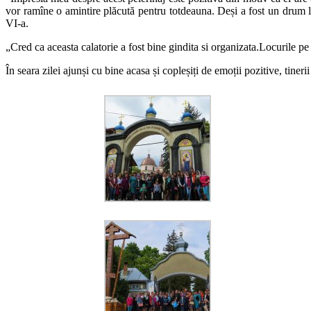
vor ramîne o amintire plăcută pentru totdeauna. Deși a fost un drum lu
VI-a.
„Cred ca aceasta calatorie a fost bine gindita si organizata.Locurile pe
În seara zilei ajunși cu bine acasa și copleșiți de emoții pozitive, tin