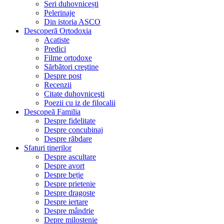
Seri duhovnicești
Pelerinaje
Din istoria ASCO
Descoperă Ortodoxia
Acatiste
Predici
Filme ortodoxe
Sărbători creştine
Despre post
Recenzii
Citate duhovniceşti
Poezii cu iz de filocalii
Descopeă Familia
Despre fidelitate
Despre concubinaj
Despre răbdare
Sfaturi tinerilor
Despre ascultare
Despre avort
Despre beție
Despre prietenie
Despre dragoste
Despre iertare
Despre mândrie
Depre milostenie