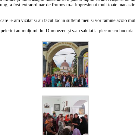
ng, a fost extraordinar de frumos.m-a impresionat mult toate manastirile 
 care le-am vizitat si-au facut loc in sufletul meu si vor ramine acolo m
erii pelerini au mulțumit lui Dumnezeu și s-au salutat la plecare cu bucuri