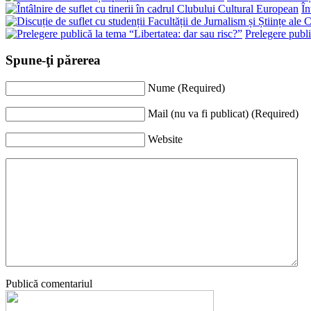
În
Prelegere publi
Spune-ţi părerea
Nume (Required)
Mail (nu va fi publicat) (Required)
Website
Publică comentariul