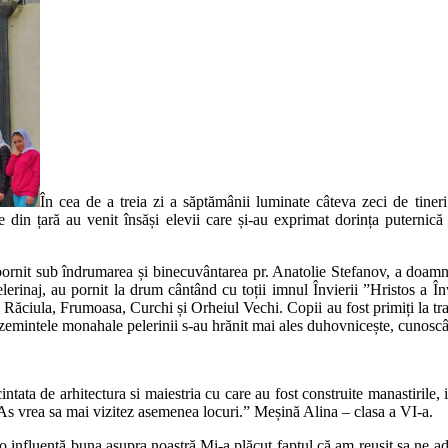
În cea de a treia zi a săptămânii luminate câteva zeci de tiner
 din țară au venit însăși elevii care și-au exprimat dorința puternică 
au pornit sub îndrumarea și binecuvântarea pr. Anatolie Stefanov, a doamn
elerinaj, au pornit la drum cântând cu toții imnul Învierii ”Hristos a Înv
, Răciula, Frumoasa, Curchi și Orheiul Vechi. Copii au fost primiți la tr
mintele monahale pelerinii s-au hrănit mai ales duhovnicește, cunoscând 
ata de arhitectura si maiestria cu care au fost construite manastirile, i
. As vrea sa mai vizitez asemenea locuri.” Meșină Alina – clasa a VI-a.
 o influență buna asupra noastră.Mi-a plăcut faptul că am reușit sa ne 