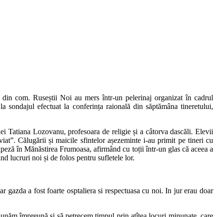
i din com. Ruseștii Noi au mers într-un pelerinaj organizat în cadrul
la sondajul efectuat la conferința raională din săptămâna tineretului,
ei Tatiana Lozovanu, profesoara de religie și a câtorva dascăli. Elevii
iat”. Călugării și maicile sfintelor așezeminte i-au primit pe tineri cu
apeză în Mănăstirea Frumoasa, afirmând cu toții într-un glas că aceea a
lucruri noi și de folos pentru sufletele lor.
ar gazda a fost foarte osptaliera si respectuasa cu noi. In jur erau doar
adunăm împreună și să petrecem timpul prin atîtea locuri minunate, care