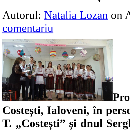
Autorul:
Natalia Lozan
on 
comentariu
Pro
Costești, Ialoveni, în per
T. „Costești” și dnul Ser