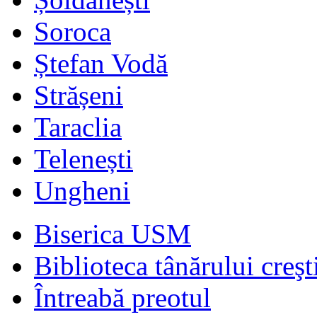
Soroca
Ștefan Vodă
Strășeni
Taraclia
Telenești
Ungheni
Biserica USM
Biblioteca tânărului creşt
Întreabă preotul