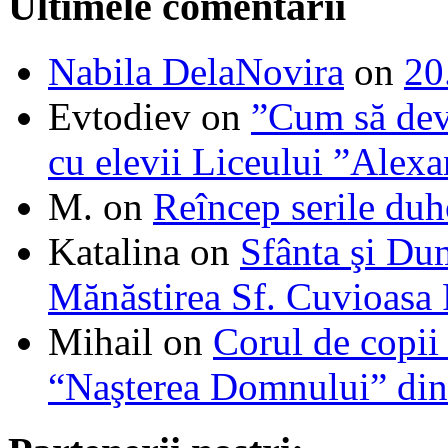
Ultimele comentarii
Nabila DelaNovira
on
20
Evtodiev
on
”Cum să dev
cu elevii Liceului ”Alexa
M.
on
Reîncep serile duh
Katalina
on
Sfânta şi Du
Mănăstirea Sf. Cuvioasa
Mihail
on
Corul de copii
“Naşterea Domnului” din