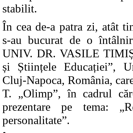
stabilit.
În cea de-a patra zi, atât tin
s-au bucurat de o întâln
UNIV. DR. VASILE TIMIȘ d
și Științele Educației”, U
Cluj-Napoca, România, care s
T. „Olimp”, în cadrul că
prezentare pe tema: „Re
personalitate”.