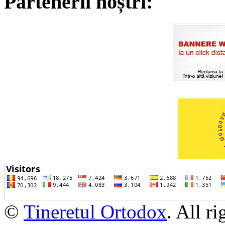
Partenerii noștri:
©
Tineretul Ortodox
. All r