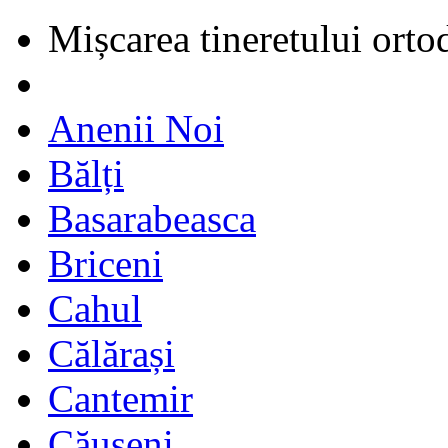
Mișcarea tineretului orto
Anenii Noi
Bălți
Basarabeasca
Briceni
Cahul
Călărași
Cantemir
Căușeni