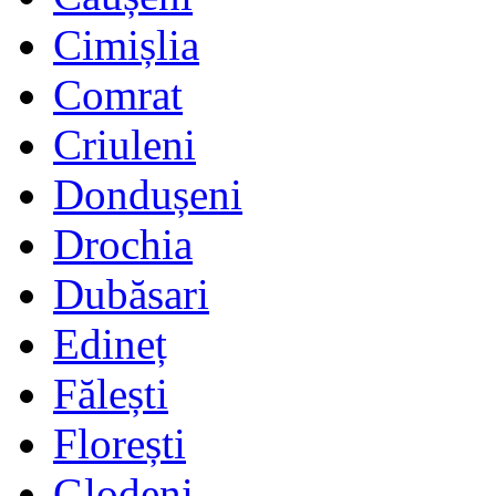
Cimișlia
Comrat
Criuleni
Dondușeni
Drochia
Dubăsari
Edineț
Fălești
Florești
Glodeni