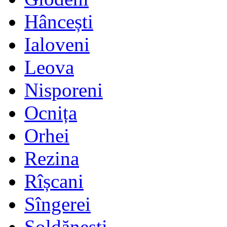
Hâncești
Ialoveni
Leova
Nisporeni
Ocnița
Orhei
Rezina
Rîșcani
Sîngerei
Șoldănești