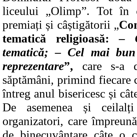
liceului „Olimp”. Tot în c
premiați și câștigătorii „
Con
tematică religioasă:
– C
tematică; – Cel mai bun
reprezentare
”,
care s-a de
săptămâni
,
primind fiecare 
întreg anul bisericesc și câ
De asemenea și ceilalț
organizatori, care împreun
de binecuvântare câte o cr