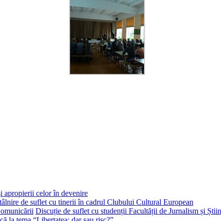
i apropierii celor în devenire
tâlnire de suflet cu tinerii în cadrul Clubului Cultural European
Discuție de suflet cu studenții Facultății de Jurnalism și Ști
că la tema “Libertatea: dar sau risc?”