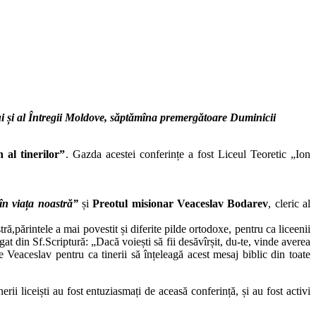
lui și al Întregii Moldove, săptămîna premergătoare Duminicii
n al tinerilor”
. Gazda acestei conferințe a fost Liceul Teoretic „Ion
n viața noastră”
și
Preotul misionar Veaceslav Bodarev
, cleric al
,părintele a mai povestit și diferite pilde ortodoxe, pentru ca liceenii
at din Sf.Scriptură: „Dacă voiești să fii desăvîrșit, du-te, vinde averea
 Veaceslav pentru ca tinerii să înțeleagă acest mesaj biblic din toate
rii liceiști au fost entuziasmați de aceasă conferință, și au fost activi