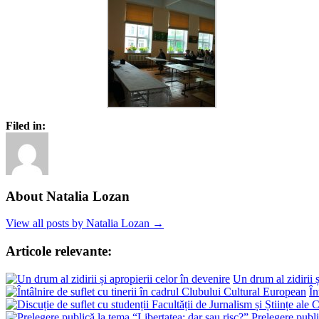
Filed in:
About Natalia Lozan
View all posts by Natalia Lozan →
Articole relevante:
Un drum al zidirii ș
În
Prelegere publi