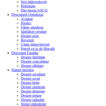
Seri duhovnicești
Pelerinaje
Din istoria ASCO
Descoperă Ortodoxia
Acatiste
Predici
Filme ortodoxe
Sărbători creştine
Despre post
Recenzii
Citate duhovniceşti
Poezii cu iz de filocalii
Descopeă Familia
Despre fidelitate
Despre concubinaj
Despre răbdare
Sfaturi tinerilor
Despre ascultare
Despre avort
Despre beție
Despre prietenie
Despre dragoste
Despre iertare
Despre mândrie
Depre milostenie