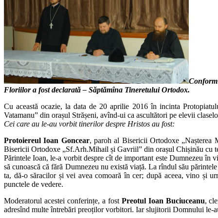
Conform b
Floriilor a fost declarată – Săptămîna Tineretului Ortodox.
Cu această ocazie, la data de 20 aprilie 2016 în incinta Protopiatul
Vatamanu” din orașul Strășeni, avînd-ui ca ascultători pe elevii clasel
Cei care au le-au vorbit tinerilor despre Hristos au fost:
Protoiereul Ioan Goncear
, paroh al Bisericii Ortodoxe „Nașterea 
Bisericii Ortodoxe „Sf.Arh.Mihail și Gavriil” din orașul Chișinău cu 
Părintele Ioan, le-a vorbit despre cît de important este Dumnezeu în vi
să cunoască că fără Dumnezeu nu există viață. La rîndul său părintele Ve
ta, dă-o săracilor și vei avea comoară în cer; după aceea, vino și ur
punctele de vedere.
Moderatorul acestei conferințe, a fost
Preotul Ioan Buciuceanu
, cl
adresînd multe întrebări preoților vorbitori. Iar slujitorii Domnului le-a