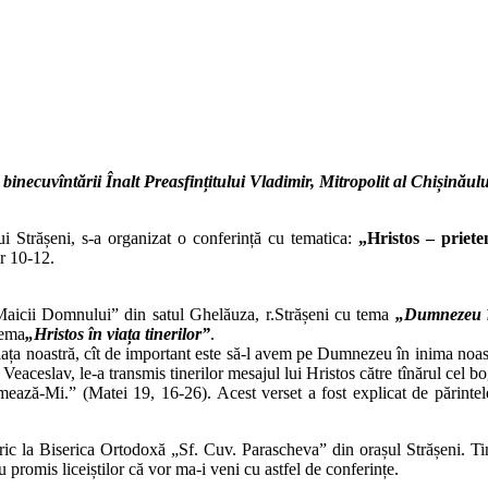
inecuvîntării Înalt Preasfințitului Vladimir, Mitropolit al Chișinău
ui Strășeni, s-a organizat o conferință cu tematica:
„Hristos – priete
or 10-12.
Maicii Domnului” din satul Ghelăuza, r.Strășeni cu tema
„Dumnezeu î
tema
„Hristos în viața tinerilor”
.
ața noastră, cît de important este să-l avem pe Dumnezeu în inima noastră
aceslav, le-a transmis tinerilor mesajul lui Hristos către tînărul cel bog
mează-Mi.” (Matei 19, 16-26). Acest verset a fost explicat de părintele
eric la Biserica Ortodoxă „Sf. Cuv. Parascheva” din orașul Strășeni. Tine
u promis liceiștilor că vor ma-i veni cu astfel de conferințe.