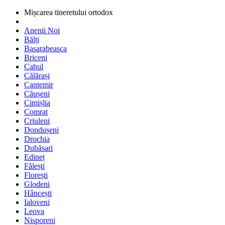
Mișcarea tineretului ortodox
Anenii Noi
Bălți
Basarabeasca
Briceni
Cahul
Călărași
Cantemir
Căușeni
Cimișlia
Comrat
Criuleni
Dondușeni
Drochia
Dubăsari
Edineț
Fălești
Florești
Glodeni
Hâncești
Ialoveni
Leova
Nisporeni