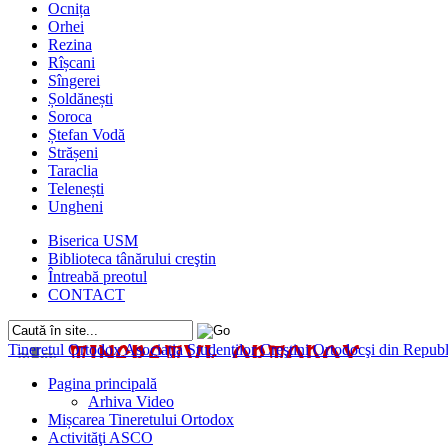
Ocnița
Orhei
Rezina
Rîșcani
Sîngerei
Șoldănești
Soroca
Ștefan Vodă
Strășeni
Taraclia
Telenești
Ungheni
Biserica USM
Biblioteca tânărului creştin
Întreabă preotul
CONTACT
Tineretul Ortodox
Asociaţia Studenţilor Creştini Ortodocşi din Rep
Pagina principală
Arhiva Video
Mișcarea Tineretului Ortodox
Activităţi ASCO