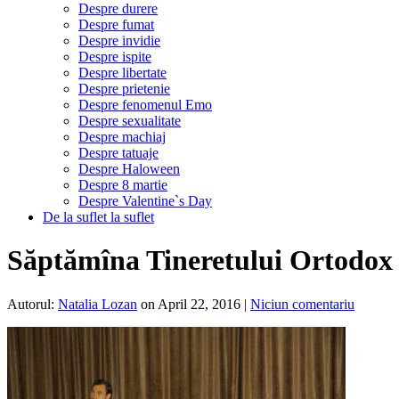
Despre durere
Despre fumat
Despre invidie
Despre ispite
Despre libertate
Despre prietenie
Despre fenomenul Emo
Despre sexualitate
Despre machiaj
Despre tatuaje
Despre Haloween
Despre 8 martie
Despre Valentine`s Day
De la suflet la suflet
Săptămîna Tineretului Ortodox 
Autorul:
Natalia Lozan
on April 22, 2016
|
Niciun comentariu