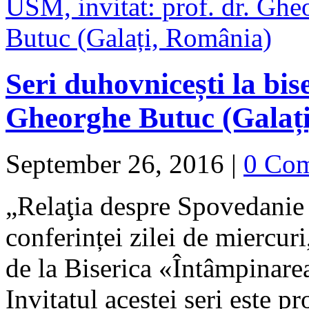
Seri duhovnicești la bis
Gheorghe Butuc (Galaț
September 26, 2016
|
0 Co
„Relaţia despre Spovedanie 
conferinței zilei de miercur
de la Biserica «Întâmpinar
Invitatul acestei seri este 