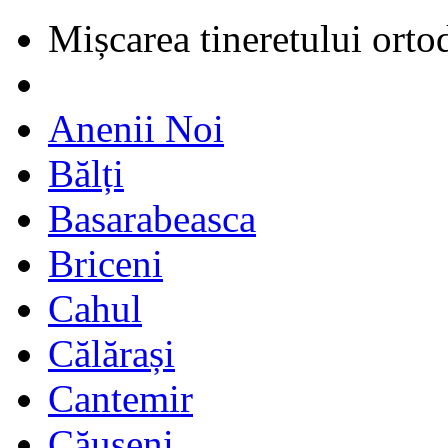
Mișcarea tineretului orto
Anenii Noi
Bălți
Basarabeasca
Briceni
Cahul
Călărași
Cantemir
Căușeni