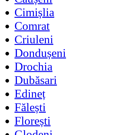
Cimișlia
Comrat
Criuleni
Dondușeni
Drochia
Dubăsari
Edineț
Fălești
Florești
Glodeni