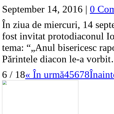
September 14, 2016
|
0 Co
În ziua de miercuri, 14 septe
fost invitat protodiaconul 
tema: “„Anul bisericesc rapor
Părintele diacon le-a vorb
6 / 18
« În urmă
4
5
6
7
8
Înaint