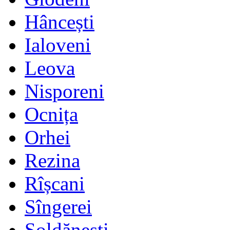
Hâncești
Ialoveni
Leova
Nisporeni
Ocnița
Orhei
Rezina
Rîșcani
Sîngerei
Șoldănești