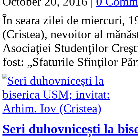
October 20, 2016
|
0 Comm
În seara zilei de miercuri, 
(Cristea), nevoitor al mănăsti
Asociaţiei Studenţilor Creş
fost: „Sfaturile Sfinţilor P
Seri duhovnicești la bi