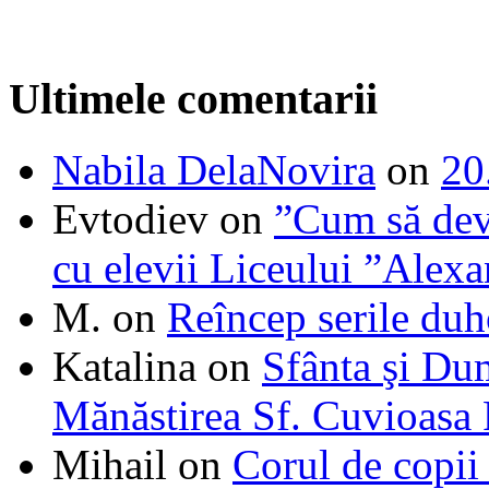
Ultimele comentarii
Nabila DelaNovira
on
20
Evtodiev
on
”Cum să dev
cu elevii Liceului ”Alexa
M.
on
Reîncep serile duh
Katalina
on
Sfânta şi Du
Mănăstirea Sf. Cuvioasa
Mihail
on
Corul de copii