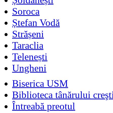
Soroca
Ștefan Vodă
Strășeni
Taraclia
Telenești
Ungheni
Biserica USM
Biblioteca tânărului creşt
Întreabă preotul