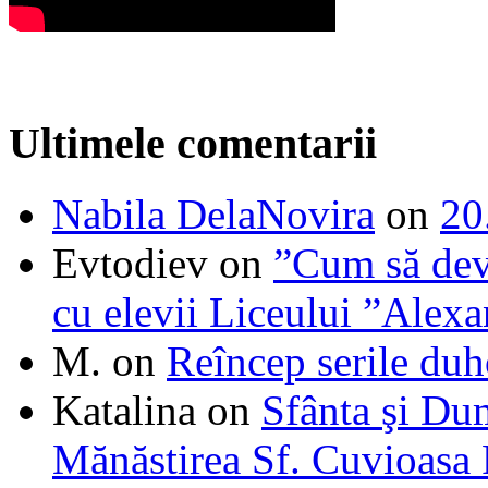
Ultimele comentarii
Nabila DelaNovira
on
20
Evtodiev
on
”Cum să dev
cu elevii Liceului ”Alexa
M.
on
Reîncep serile duh
Katalina
on
Sfânta şi Du
Mănăstirea Sf. Cuvioasa