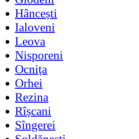
Hâncești
Ialoveni
Leova
Nisporeni
Ocnița
Orhei
Rezina
Rîșcani
Sîngerei
Șoldănești