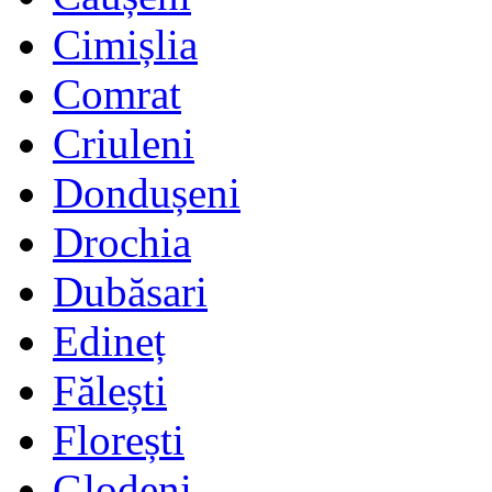
Cimișlia
Comrat
Criuleni
Dondușeni
Drochia
Dubăsari
Edineț
Fălești
Florești
Glodeni