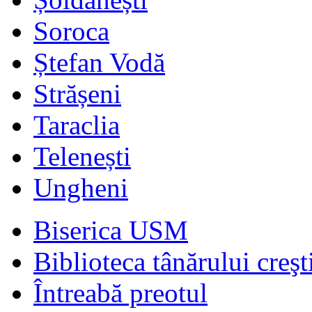
Soroca
Ștefan Vodă
Strășeni
Taraclia
Telenești
Ungheni
Biserica USM
Biblioteca tânărului creşt
Întreabă preotul