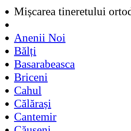
Mișcarea tineretului orto
Anenii Noi
Bălți
Basarabeasca
Briceni
Cahul
Călărași
Cantemir
Căușeni