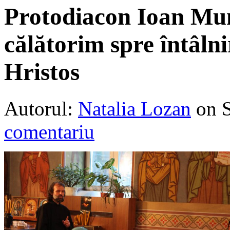
Protodiacon Ioan Mun
călătorim spre întâln
Hristos
Autorul:
Natalia Lozan
on 
comentariu