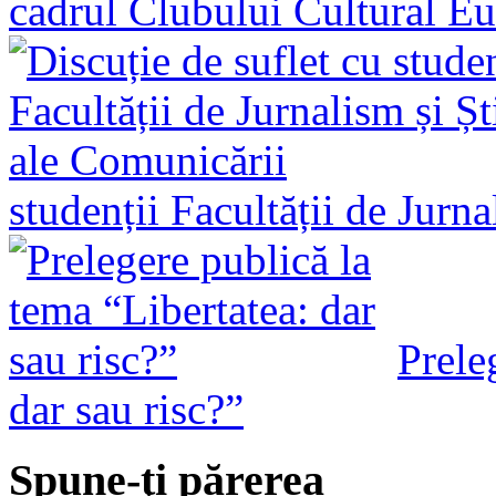
cadrul Clubului Cultural E
studenții Facultății de Jurn
Prele
dar sau risc?”
Spune-ţi părerea