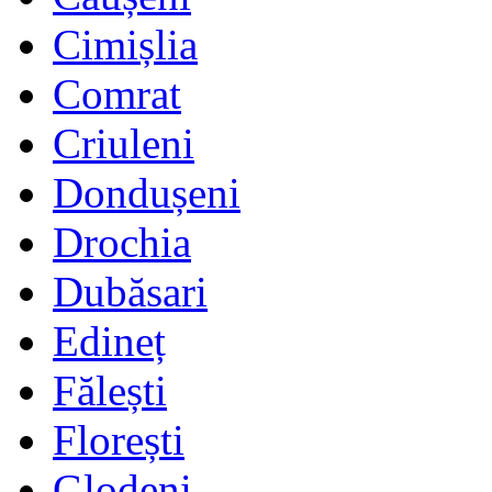
Cimișlia
Comrat
Criuleni
Dondușeni
Drochia
Dubăsari
Edineț
Fălești
Florești
Glodeni