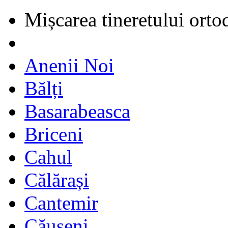
Mișcarea tineretului orto
Anenii Noi
Bălți
Basarabeasca
Briceni
Cahul
Călărași
Cantemir
Căușeni