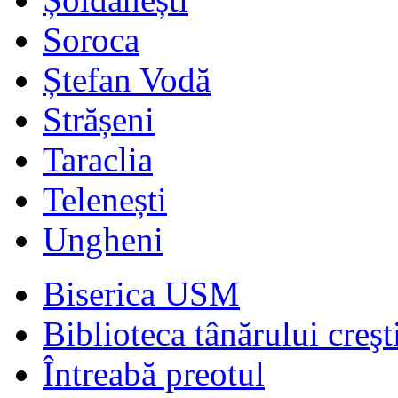
Soroca
Ștefan Vodă
Strășeni
Taraclia
Telenești
Ungheni
Biserica USM
Biblioteca tânărului creşt
Întreabă preotul