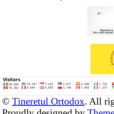
©
Tineretul Ortodox
. All r
Proudly designed by
Theme