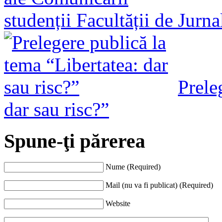
studenții Facultății de Jurn
Prele
dar sau risc?”
Spune-ţi părerea
Nume (Required)
Mail (nu va fi publicat) (Required)
Website