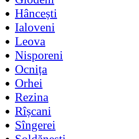
Hâncești
Ialoveni
Leova
Nisporeni
Ocnița
Orhei
Rezina
Rîșcani
Sîngerei
Șoldănești