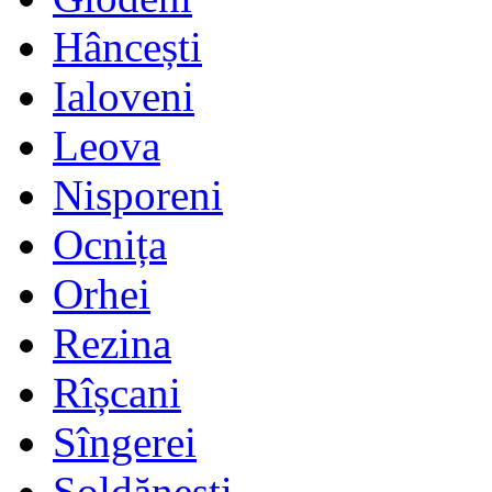
Hâncești
Ialoveni
Leova
Nisporeni
Ocnița
Orhei
Rezina
Rîșcani
Sîngerei
Șoldănești