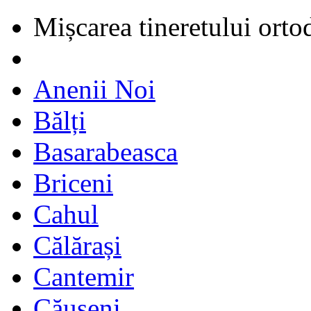
Mișcarea tineretului orto
Anenii Noi
Bălți
Basarabeasca
Briceni
Cahul
Călărași
Cantemir
Căușeni