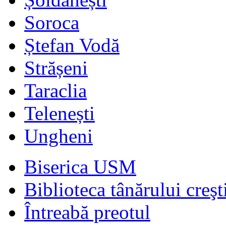
Soroca
Ștefan Vodă
Strășeni
Taraclia
Telenești
Ungheni
Biserica USM
Biblioteca tânărului creşt
Întreabă preotul