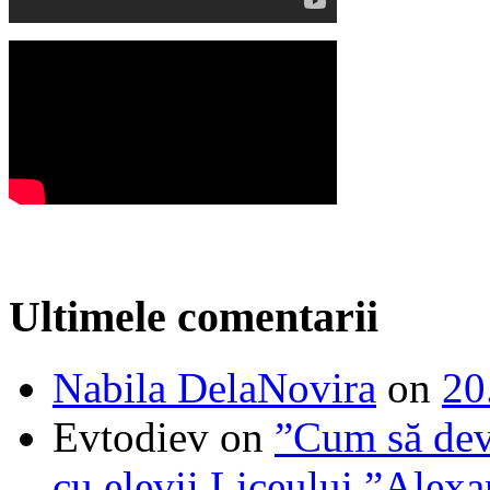
Ultimele comentarii
Nabila DelaNovira
on
20
Evtodiev
on
”Cum să dev
cu elevii Liceului ”Alexa