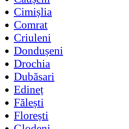
Cimișlia
Comrat
Criuleni
Dondușeni
Drochia
Dubăsari
Edineț
Fălești
Florești
Glodeni