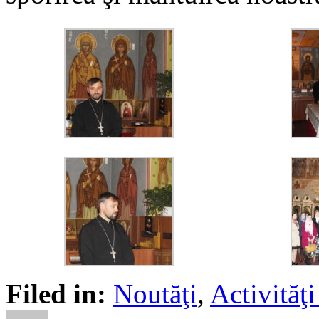
Filed in:
Noutăţi
,
Activită