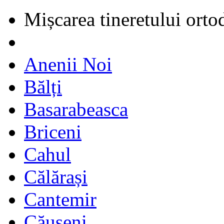
Mișcarea tineretului orto
Anenii Noi
Bălți
Basarabeasca
Briceni
Cahul
Călărași
Cantemir
Căușeni