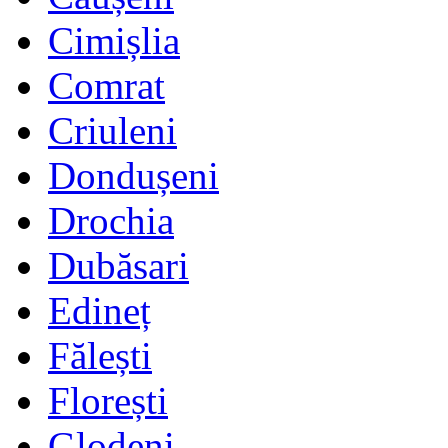
Cimișlia
Comrat
Criuleni
Dondușeni
Drochia
Dubăsari
Edineț
Fălești
Florești
Glodeni