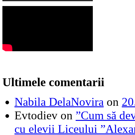
Ultimele comentarii
Nabila DelaNovira
on
20
Evtodiev
on
”Cum să dev
cu elevii Liceului ”Alexa