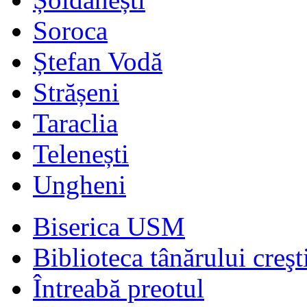
Soroca
Ștefan Vodă
Strășeni
Taraclia
Telenești
Ungheni
Biserica USM
Biblioteca tânărului creşt
Întreabă preotul