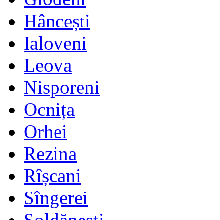
Hâncești
Ialoveni
Leova
Nisporeni
Ocnița
Orhei
Rezina
Rîșcani
Sîngerei
Șoldănești