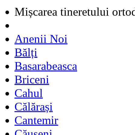
Mișcarea tineretului orto
Anenii Noi
Bălți
Basarabeasca
Briceni
Cahul
Călărași
Cantemir
Căușeni