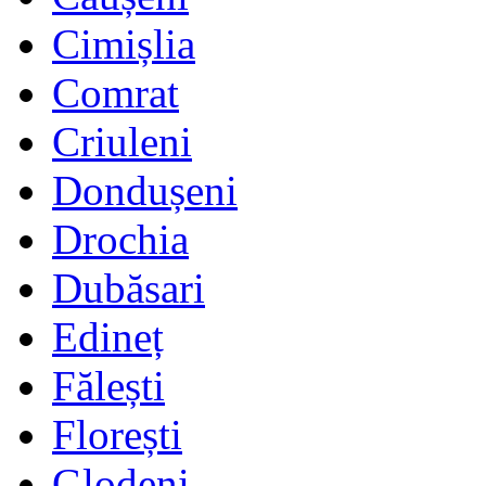
Cimișlia
Comrat
Criuleni
Dondușeni
Drochia
Dubăsari
Edineț
Fălești
Florești
Glodeni