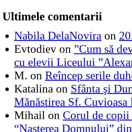
Ultimele comentarii
Nabila DelaNovira
on
20
Evtodiev
on
”Cum să dev
cu elevii Liceului ”Alexa
M.
on
Reîncep serile duh
Katalina
on
Sfânta şi Du
Mănăstirea Sf. Cuvioasa
Mihail
on
Corul de copii
“Naşterea Domnului” din