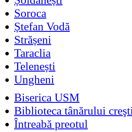
Soroca
Ștefan Vodă
Strășeni
Taraclia
Telenești
Ungheni
Biserica USM
Biblioteca tânărului creşt
Întreabă preotul