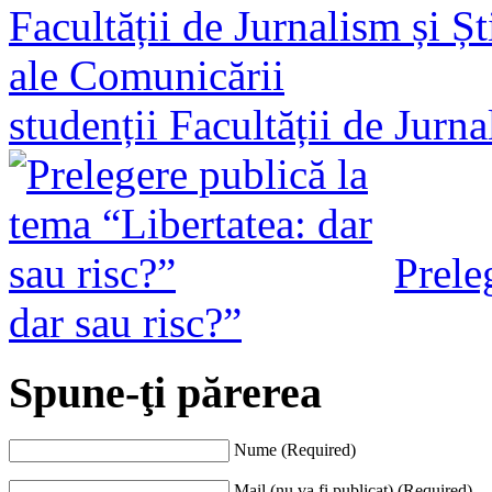
studenții Facultății de Jurn
Prele
dar sau risc?”
Spune-ţi părerea
Nume (Required)
Mail (nu va fi publicat) (Required)