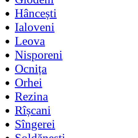
Hâncești
Ialoveni
Leova
Nisporeni
Ocnița
Orhei
Rezina
Rîșcani
Sîngerei
Șoldănești