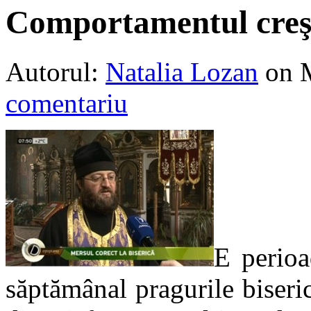
Comportamentul creşt
Autorul:
Natalia Lozan
on 
comentariu
E perioa
săptămânal pragurile biseric