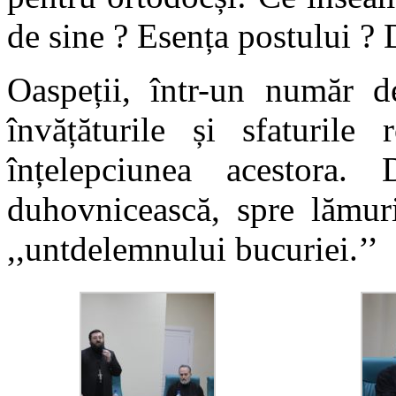
de sine ? Esența postului ? 
Oaspeții, într-un număr d
învățăturile și sfaturile 
înțelepciunea acestora. 
duhovnicească, spre lămuri
,,untdelemnului bucuriei.’’