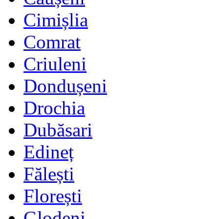
Cimișlia
Comrat
Criuleni
Dondușeni
Drochia
Dubăsari
Edineț
Fălești
Florești
Glodeni