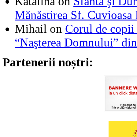
Katalina
on
Sfânta şi Du
Mănăstirea Sf. Cuvioasa
Mihail
on
Corul de copii
“Naşterea Domnului” din
Partenerii noștri: