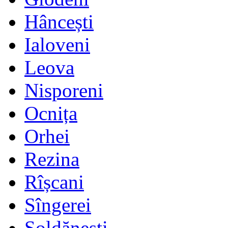
Hâncești
Ialoveni
Leova
Nisporeni
Ocnița
Orhei
Rezina
Rîșcani
Sîngerei
Șoldănești