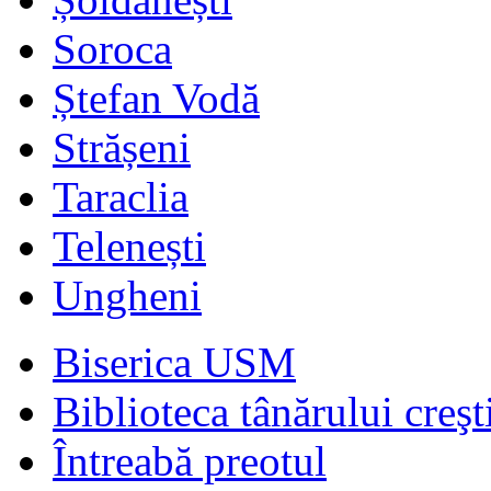
Soroca
Ștefan Vodă
Strășeni
Taraclia
Telenești
Ungheni
Biserica USM
Biblioteca tânărului creşt
Întreabă preotul