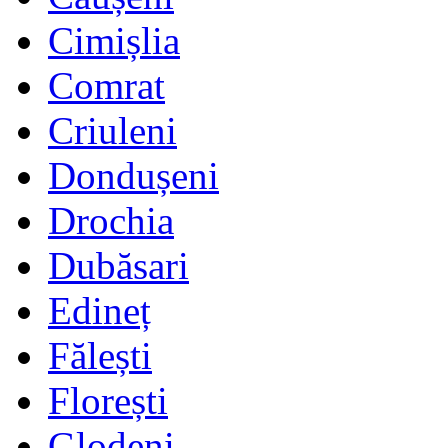
Cimișlia
Comrat
Criuleni
Dondușeni
Drochia
Dubăsari
Edineț
Fălești
Florești
Glodeni