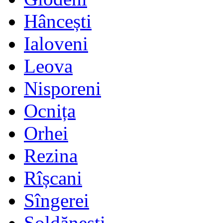
Hâncești
Ialoveni
Leova
Nisporeni
Ocnița
Orhei
Rezina
Rîșcani
Sîngerei
Șoldănești