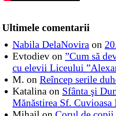
Ultimele comentarii
Nabila DelaNovira
on
20
Evtodiev
on
”Cum să dev
cu elevii Liceului ”Alexa
M.
on
Reîncep serile duh
Katalina
on
Sfânta şi Du
Mănăstirea Sf. Cuvioasa
Mihail
on
Corul de copii