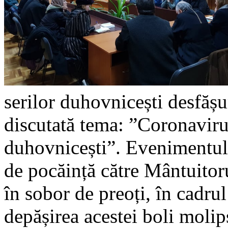
serilor duhovnicești desfășu
discutată tema: ”Coronaviru
duhovnicești”. Evenimentul
de pocăință către Mântuitoru
în sobor de preoți, în cadrul
depășirea acestei boli molip