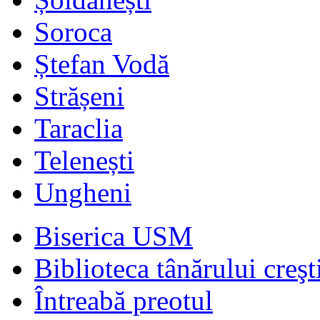
Soroca
Ștefan Vodă
Strășeni
Taraclia
Telenești
Ungheni
Biserica USM
Biblioteca tânărului creşt
Întreabă preotul