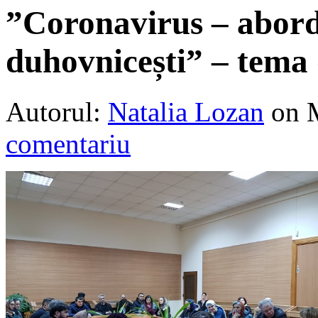
”Coronavirus – abord
duhovnicești” – tema 
Autorul:
Natalia Lozan
on 
comentariu