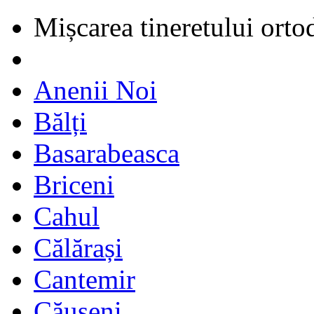
Mișcarea tineretului orto
Anenii Noi
Bălți
Basarabeasca
Briceni
Cahul
Călărași
Cantemir
Căușeni