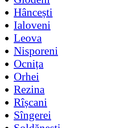
Hâncești
Ialoveni
Leova
Nisporeni
Ocnița
Orhei
Rezina
Rîșcani
Sîngerei
Șoldănești