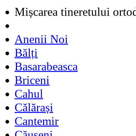
Mișcarea tineretului orto
Anenii Noi
Bălți
Basarabeasca
Briceni
Cahul
Călărași
Cantemir
Căușeni