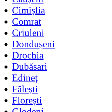
Cimișlia
Comrat
Criuleni
Dondușeni
Drochia
Dubăsari
Edineț
Fălești
Florești
Glodeni