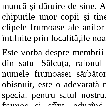
muncă și dăruire de sine. A
chipurile unor copii și tin
clipele frumoase ale anilor
întilnite prin localitățile noa
Este vorba despre membrii c
din satul Sălcuța, raionul
numele frumoasei sărbător
obișnuit, este o adevarată 
special pentru satul nostru
frumos și sfînt, aducînd