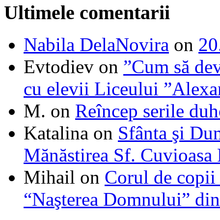
Ultimele comentarii
Nabila DelaNovira
on
20
Evtodiev
on
”Cum să dev
cu elevii Liceului ”Alexa
M.
on
Reîncep serile duh
Katalina
on
Sfânta şi Du
Mănăstirea Sf. Cuvioasa
Mihail
on
Corul de copii
“Naşterea Domnului” din