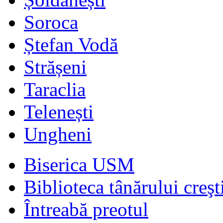
Soroca
Ștefan Vodă
Strășeni
Taraclia
Telenești
Ungheni
Biserica USM
Biblioteca tânărului creşt
Întreabă preotul