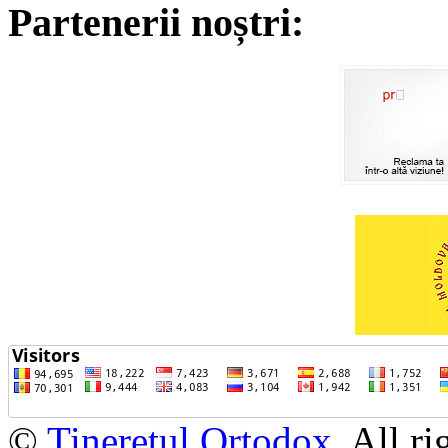
Partenerii noștri:
©
Tineretul Ortodox
. All r