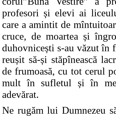
corul”Buna Vestire” a pre
profesori și elevi ai lice
care a amintit de mîntuitoar
cruce, de moartea și îngro
duhovnicești s-au văzut în f
reușit să-și stăpînească la
de frumoasă, cu tot cerul p
mult în sufletul și în me
adevărat.
Ne rugăm lui Dumnezeu să b