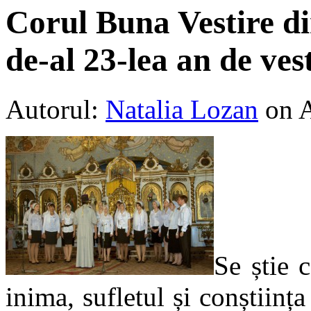
Corul Buna Vestire di
de-al 23-lea an de ve
Autorul:
Natalia Lozan
on A
Se știe 
inima, sufletul și conștiinț