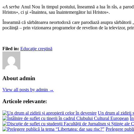
«
A serba
Anul Nou în timpul postului, înseamnă a lua în râs, a parodi
Hristos», ci şi «înaintea, sau înaintemergător lui Hristos».
Înseamnă că sărbătoarea neortodoxă care parodiază asupra sărbătorii „Na
pocăinţă – prin vizionarea programelor de revelion de la televizor, prin
Filed in:
Educaţie creştină
About admin
View all posts by admin →
Articole relevante:
Un drum al zidirii ș
În
Prelegere publi