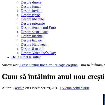
Despre durere
Despre fumat
Despre invidie
Despre ispite
Despre libertate
Despre prietenie
Despre fenomenul Emo
Despre sexualitate
Despre machiaj
Despre tatuaje
Despre Haloween
Despre 8 martie
Despre Valentine`s Day
De la suflet la suflet
Sunteţi aici:
Acasă
Sfaturi tinerilor
Educaţie creştină
Cum să întâlnim a
Cum să întâlnim anul nou creşti
Autorul:
admin
on December 29, 2011
|
Niciun comentariu