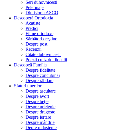
Seri duhovnicești
Pelerinaje
Din istoria ASCO
Descoperă Ortodoxia
Acatiste
Predici
Filme ortodoxe
Sărbători creştine
Despre post
Recenzii
Citate duhovniceşti
Poezii cu iz de filocalii
Descopeă Familia
Despre fidelitate
Despre concubinaj
Despre răbdare
Sfaturi tinerilor
Despre ascultare
Despre avort
Despre beție
Despre prietenie
Despre dragoste
Despre iertare
Despre mândrie
Depre milostenie