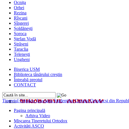
Ocnița
Orhei
Rezina
Rîșcani
Sîngerei
Șoldănești
Soroca
Ștefan Vodă
Strășeni
Taraclia
Telenești
Ungheni
Biserica USM
Biblioteca tânărului creştin
Întreabă preotul
CONTACT
Tineretul Ortodox
Asociaţia Studenţilor Creştini Ortodocşi din Rep
Pagina principală
Arhiva Video
Mișcarea Tineretului Ortodox
Activităţi ASCO