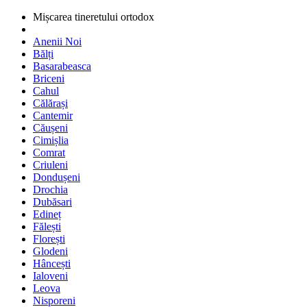
Mișcarea tineretului ortodox
Anenii Noi
Bălți
Basarabeasca
Briceni
Cahul
Călărași
Cantemir
Căușeni
Cimișlia
Comrat
Criuleni
Dondușeni
Drochia
Dubăsari
Edineț
Fălești
Florești
Glodeni
Hâncești
Ialoveni
Leova
Nisporeni