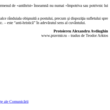
termenul de «antihrist» înseamnă nu numai «împotriva sau potrivnic lui
lce rânduiala obişnuită a postului, precum şi dispoziţia sufletului spre
. – este “anti-hristică” în adevăratul sens al cuvântului.
Protoiereu Alexandru Avdiughin
www.pravmir.ru – tradus de Teodor Arktos
ințe ale Comunicării