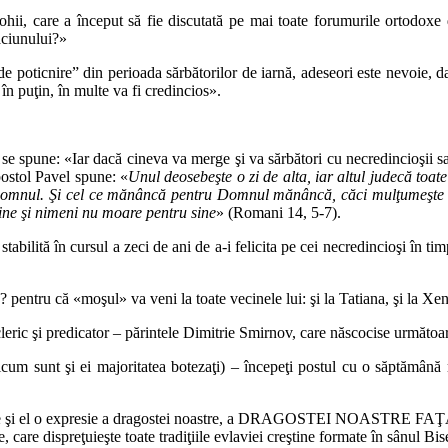
ohii, care a început să fie discutată pe mai toate forumurile ortodoxe de
ăciunului?»
de poticnire” din perioada sărbătorilor de iarnă, adeseori este nevoie, da
 în puţin, în multe va fi credincios».
se spune: «Iar dacă cineva va merge şi va sărbători cu necredincioşii sau
postol Pavel spune: «
Unul deosebeşte o zi de alta, iar altul judecă toate 
tru Domnul. Şi cel ce mănâncă pentru Domnul mănâncă, căci mulţumeş
ine şi nimeni nu moare pentru sine
» (Romani 14, 5-7).
abilită în cursul a zeci de ani de a-i felicita pe cei necredincioşi în tim
pentru că «moşul» va veni la toate vecinele lui: şi la Tatiana, şi la Xenia
leric şi predicator – părintele Dimitrie Smirnov, care născocise următoa
ricum sunt şi ei majoritatea botezaţi) – începeţi postul cu o săptămân
l, este şi el o expresie a dragostei noastre, a DRAGOSTEI NOASTRE FA
 care dispreţuieşte toate tradiţiile evlaviei creştine formate în sânul Bise