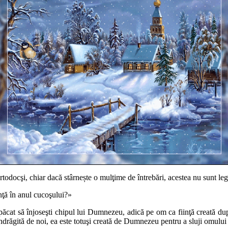
docşi, chiar dacă stârnește o mulţime de întrebări, acestea nu sunt leg
nţă în anul cucoşului?»
are păcat să înjoseşti chipul lui Dumnezeu, adică pe om ca fiinţă creată
 îndrăgită de noi, ea este totuşi creată de Dumnezeu pentru a sluji omului