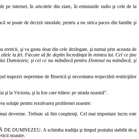
 pe internet, în aricolele din ziare, în emisiunile radio şi cele de la
că se poate de decizii sinodale, pentru a nu strica pacea din familie şi
 ereticii, şi va gusta doar din cele dezlegate, şi numai prin aceasta de
zilele la fel. Fiecare să fie deplin încredinţat în mintea lui. Cel ce ţine
te lui Dumnezeu; şi cel ce nu mănâncă pentru Domnul nu mănâncă, şi
pul trapezei nepermise de Biserică şi necesitatea respectării restricţiilor
 şi la Victoria, şi la Ion care trăiesc pe strada noastră”.
rea soluţie pentru rezolvarea problemei noastre:
ă mai devreme. Trebuie să fim conştienţi. Cel mai important lucru este
ŢĂ DE DUMNEZEU. A schimba tradiţia şi timpul postului stabilit de-a
ricii noastre.