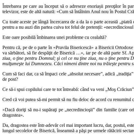
Întrebarea pe care au început să o adreseze enoriașii preoţilor în par
televizor, este de altă natură: «Cum să întâlnim Anul nou în Postul Cr
Cu toate aceste pe lângă încercarea de a da la o parte această „piatră 
pentru a nu auzi din partea cuiva tot felul de pretenții: «necredinciosul
Este oare posibilă îmbinarea unei probleme cu cealaltă?
Pentru că, pe de o parte în «Pravila Bisericescă» a Bisericii Ortodoxe 
va sărbători, să fie despăţit de Biserică …», iar pe de altă parte Sf. A
ziua, o ţine pentru Domnul; şi cel ce nu ţine ziua, nu o ţine pen
mulţumeşte lui Dumnezeu. Căci nimeni dintre noi nu trăieşte pentru s
Cum să faci dar, ca să împaci cele „absolut necesare”, adică „tradiţia” st
de post?
Ce să-i spui copilului care te tot întreabă: când va veni „Moş Crăciun”? 
Cred că voi putea să-mi permit să nu fiu deloc de acord cu renumitul c
«Dacă doriţi să nu-i supăraţi pe „necredincioşii” din familie (care o
dragostea».
Da, dragostea este într-adevăr cel mai important lucru, dar, postu
lungul secolelor de Biserică, înseamnă a păşi pe urmele rătăcirii sectare,