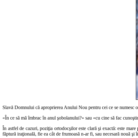
Slavă Domnului că aproprierea Anului Nou pentru cei ce se numesc orto
«În ce să mă îmbrac în anul şobolanului?» sau «cu cine să fac cunoşti
În astfel de cazuri, poziţia ortodocşilor este clară şi exactă: este m
făptură iraţională, fie ea cât de frumoasă n-ar fi, sau necesară nouă şi