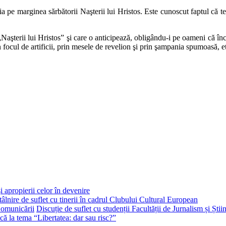
a pe marginea sărbătorii Naşterii lui Hristos. Este cunoscut faptul că 
şterii lui Hristos” şi care o anticipează, obligându-i pe oameni că înca
 focul de artificii, prin mesele de revelion şi prin şampania spumoasă, etc
i apropierii celor în devenire
tâlnire de suflet cu tinerii în cadrul Clubului Cultural European
Discuție de suflet cu studenții Facultății de Jurnalism și Ști
că la tema “Libertatea: dar sau risc?”