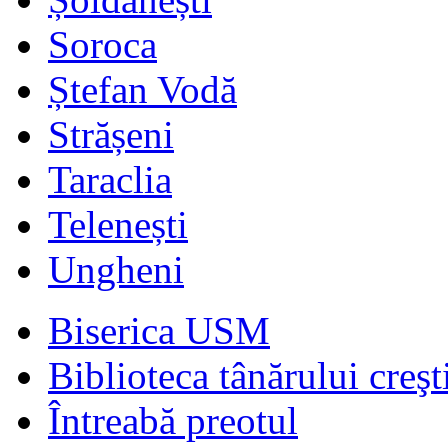
Soroca
Ștefan Vodă
Strășeni
Taraclia
Telenești
Ungheni
Biserica USM
Biblioteca tânărului creşt
Întreabă preotul