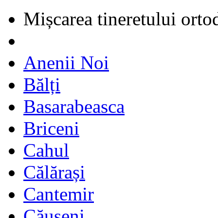
Mișcarea tineretului orto
Anenii Noi
Bălți
Basarabeasca
Briceni
Cahul
Călărași
Cantemir
Căușeni