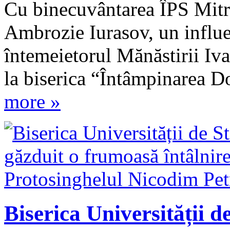
Cu binecuvântarea ÎPS Mitr
Ambrozie Iurasov, un influe
întemeietorul Mănăstirii Iv
la biserica “Întâmpinarea
more »
Biserica Universității d