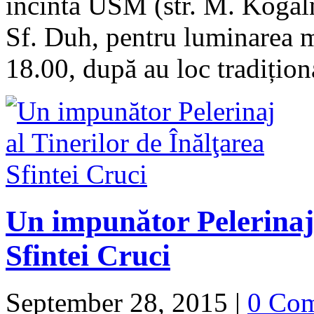
incinta USM (str. M. Kogăln
Sf. Duh, pentru luminarea min
18.00, după au loc tradițio
Un impunător Pelerinaj 
Sfintei Cruci
September 28, 2015
|
0 Co