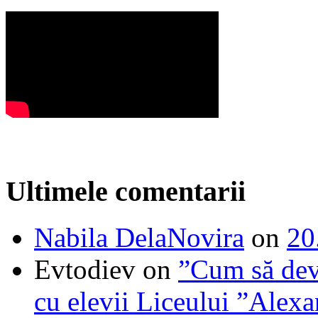
Ultimele comentarii
Nabila DelaNovira
on
20
Evtodiev
on
”Cum să dev
cu elevii Liceului ”Alexa