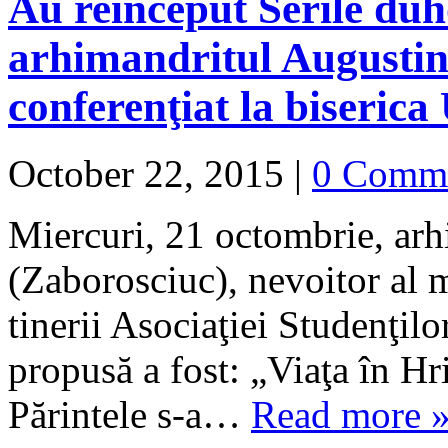
Au reînceput Serile duho
arhimandritul Augustin
conferenţiat la biseric
October 22, 2015
|
0 Comm
Miercuri, 21 octombrie, ar
(Zaborosciuc), nevoitor al m
tinerii Asociaţiei Studenţil
propusă a fost: „Viaţa în H
Părintele s-a…
Read more 