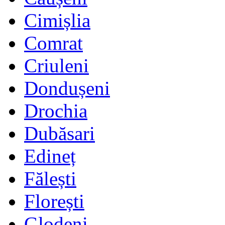
Cimișlia
Comrat
Criuleni
Dondușeni
Drochia
Dubăsari
Edineț
Fălești
Florești
Glodeni