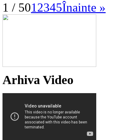
1 / 50
1
2
3
4
5
Înainte »
Arhiva Video