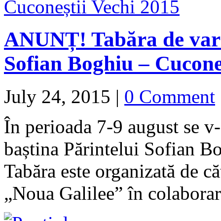
ANUNȚ! Tabăra de vară:
Sofian Boghiu – Cucone
July 24, 2015
|
0 Comment
În perioada 7-9 august se v
baștina Părintelui Sofian B
Tabăra este organizată de căt
„Noua Galilee” în colabor