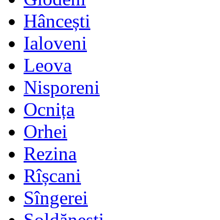
Hâncești
Ialoveni
Leova
Nisporeni
Ocnița
Orhei
Rezina
Rîșcani
Sîngerei
Șoldănești