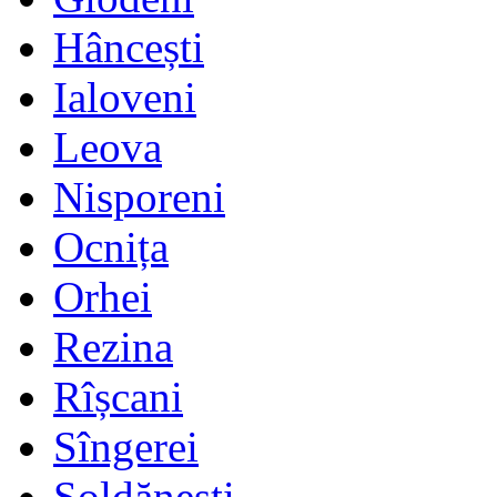
Hâncești
Ialoveni
Leova
Nisporeni
Ocnița
Orhei
Rezina
Rîșcani
Sîngerei
Șoldănești