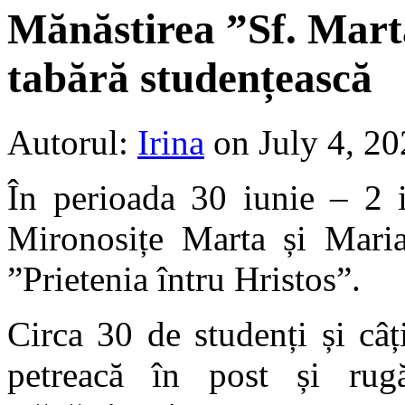
Mănăstirea ”Sf. Marta
tabără studențească
Autorul:
Irina
on July 4, 2
În perioada 30 iunie – 2 i
Mironosițe Marta și Maria
”Prietenia întru Hristos”.
Circa 30 de studenți și câț
petreacă în post și rugă