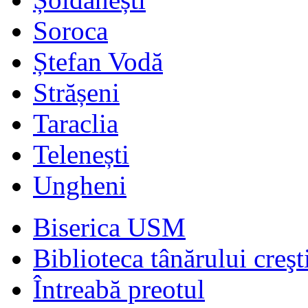
Soroca
Ștefan Vodă
Strășeni
Taraclia
Telenești
Ungheni
Biserica USM
Biblioteca tânărului creşt
Întreabă preotul