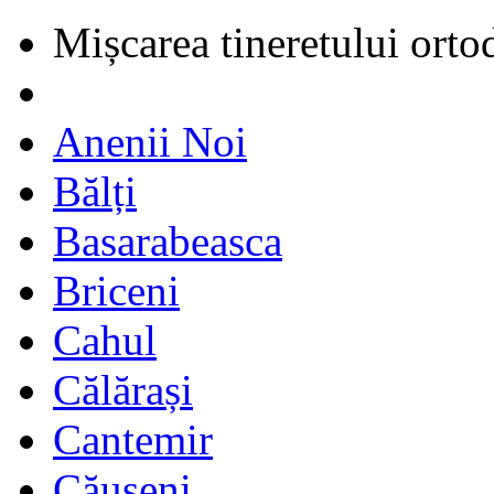
Mișcarea tineretului orto
Anenii Noi
Bălți
Basarabeasca
Briceni
Cahul
Călărași
Cantemir
Căușeni