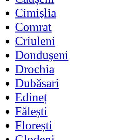
Cimișlia
Comrat
Criuleni
Dondușeni
Drochia
Dubăsari
Edineț
Fălești
Florești
Glodeni