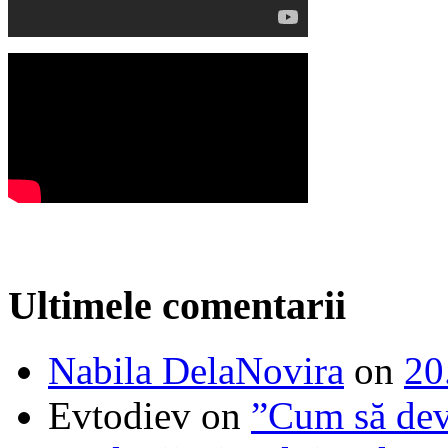
Ultimele comentarii
Nabila DelaNovira
on
20
Evtodiev
on
”Cum să dev