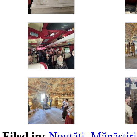
Filed in:
Noutăţi
,
Mănăstir