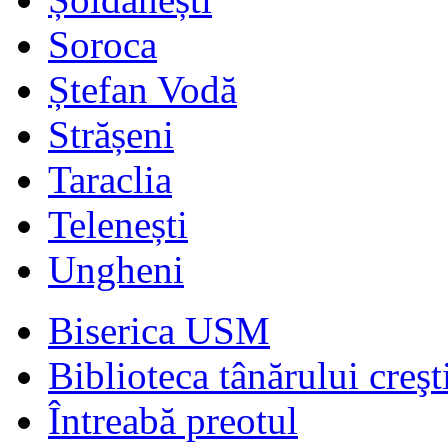
Soroca
Ștefan Vodă
Strășeni
Taraclia
Telenești
Ungheni
Biserica USM
Biblioteca tânărului creşt
Întreabă preotul