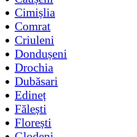
Cimișlia
Comrat
Criuleni
Dondușeni
Drochia
Dubăsari
Edineț
Fălești
Florești
Glodeni