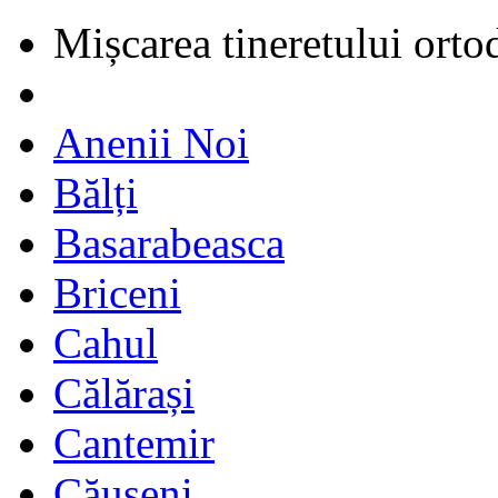
Mișcarea tineretului orto
Anenii Noi
Bălți
Basarabeasca
Briceni
Cahul
Călărași
Cantemir
Căușeni