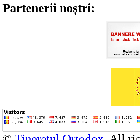
Partenerii noștri:
©
Tineretul Ortodox
. All r