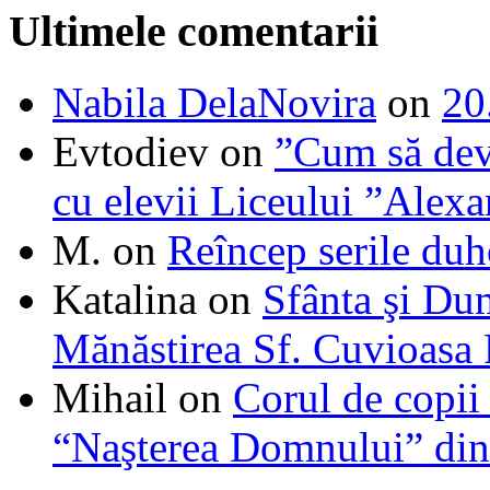
Ultimele comentarii
Nabila DelaNovira
on
20
Evtodiev
on
”Cum să dev
cu elevii Liceului ”Alexa
M.
on
Reîncep serile duh
Katalina
on
Sfânta şi Du
Mănăstirea Sf. Cuvioasa
Mihail
on
Corul de copii
“Naşterea Domnului” din