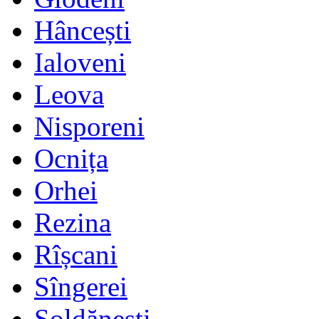
Hâncești
Ialoveni
Leova
Nisporeni
Ocnița
Orhei
Rezina
Rîșcani
Sîngerei
Șoldănești