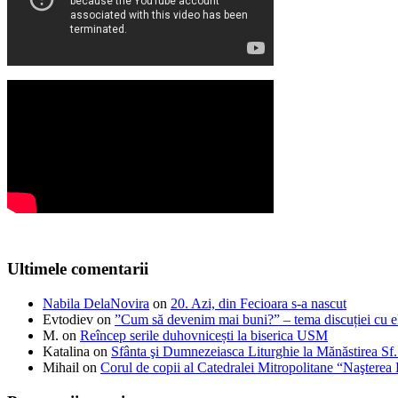
Ultimele comentarii
Nabila DelaNovira
on
20. Azi, din Fecioara s-a nascut
Evtodiev
on
”Cum să devenim mai buni?” – tema discuției cu el
M.
on
Reîncep serile duhovnicești la biserica USM
Katalina
on
Sfânta şi Dumnezeiasca Liturghie la Mănăstirea S
Mihail
on
Corul de copii al Catedralei Mitropolitane “Naştere