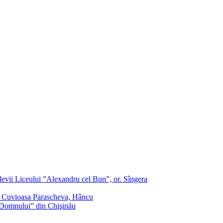
evii Liceului ”Alexandru cel Bun”, or. Sîngera
f. Cuvioasa Parascheva, Hâncu
a Domnului” din Chişinău