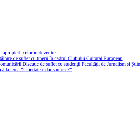
i apropierii celor în devenire
tâlnire de suflet cu tinerii în cadrul Clubului Cultural European
Discuție de suflet cu studenții Facultății de Jurnalism și Ști
că la tema “Libertatea: dar sau risc?”