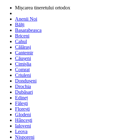
Mișcarea tineretului ortodox
Anenii Noi
Bălți
Basarabeasca
Briceni
Cahul
Călărași
Cantemir
Căușeni
Cimișlia
Comrat
Criuleni
Dondușeni
Drochia
Dubăsari
Edineț
Fălești
Florești
Glodeni
Hâncești
Ialoveni
Leova
Nisporeni