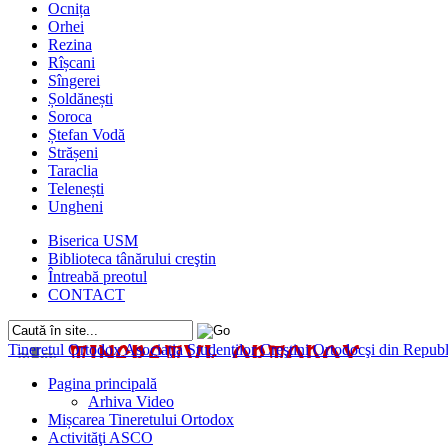
Ocnița
Orhei
Rezina
Rîșcani
Sîngerei
Șoldănești
Soroca
Ștefan Vodă
Strășeni
Taraclia
Telenești
Ungheni
Biserica USM
Biblioteca tânărului creştin
Întreabă preotul
CONTACT
Tineretul Ortodox
Asociaţia Studenţilor Creştini Ortodocşi din Rep
Pagina principală
Arhiva Video
Mișcarea Tineretului Ortodox
Activităţi ASCO