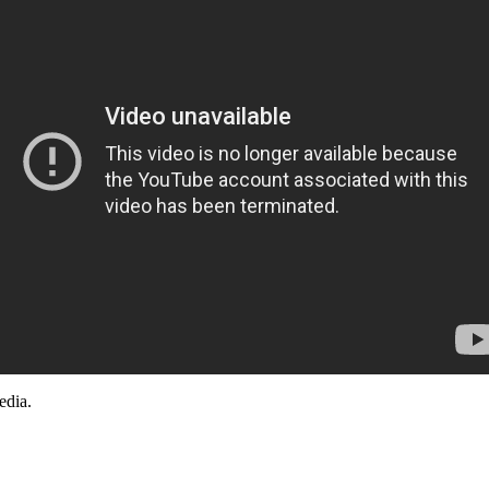
edia.