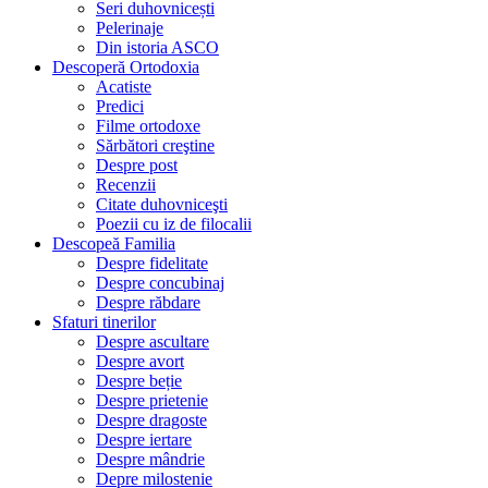
Seri duhovnicești
Pelerinaje
Din istoria ASCO
Descoperă Ortodoxia
Acatiste
Predici
Filme ortodoxe
Sărbători creştine
Despre post
Recenzii
Citate duhovniceşti
Poezii cu iz de filocalii
Descopeă Familia
Despre fidelitate
Despre concubinaj
Despre răbdare
Sfaturi tinerilor
Despre ascultare
Despre avort
Despre beție
Despre prietenie
Despre dragoste
Despre iertare
Despre mândrie
Depre milostenie