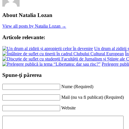
About Natalia Lozan
View all posts by Natalia Lozan →
Articole relevante:
Un drum al zidirii ș
În
Prelegere publi
Spune-ţi părerea
Nume (Required)
Mail (nu va fi publicat) (Required)
Website