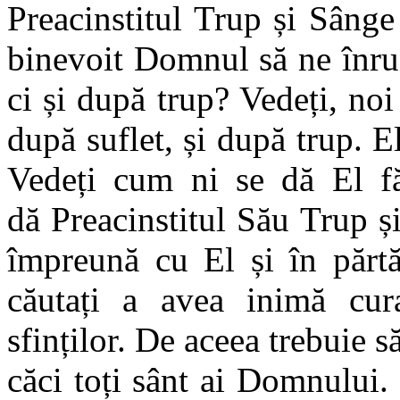
Preacinstitul Trup și Sâng
binevoit Domnul să ne înru
ci și după trup? Vedeți, no
după suflet, și după trup. E
Vedeți cum ni se dă El fă
dă Preacinstitul Său Trup ș
împreună cu El și în părtă
căutați a avea inimă cur
sfinților. De aceea trebuie 
căci toți sânt ai Domnului