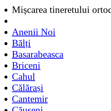
Mișcarea tineretului orto
Anenii Noi
Bălți
Basarabeasca
Briceni
Cahul
Călărași
Cantemir
Căușeni