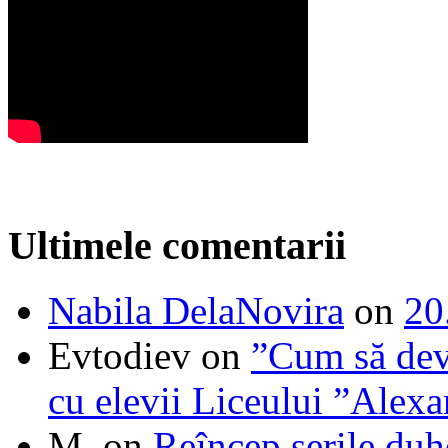
Ultimele comentarii
Nabila DelaNovira
on
20
Evtodiev
on
”Cum să dev
cu elevii Liceului ”Alexa
M.
on
Reîncep serile duh