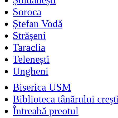
Soroca
Ștefan Vodă
Strășeni
Taraclia
Telenești
Ungheni
Biserica USM
Biblioteca tânărului creşt
Întreabă preotul