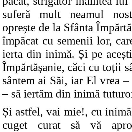
păcat, strigător înaintea lu
suferă mult neamul nost
oprește de la Sfânta Împărtă
împăcat cu semenii lor, car
ierta din inimă. Și pe aceș
Împărtășanie, căci cu toții
sântem ai Săi, iar El vrea 
– să iertăm din inimă tuturo
Și astfel, vai mie!, cu inimă
cuget curat să vă apro