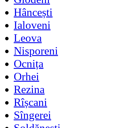
Hâncești
Ialoveni
Leova
Nisporeni
Ocnița
Orhei
Rezina
Rîșcani
Sîngerei
Șoldănești