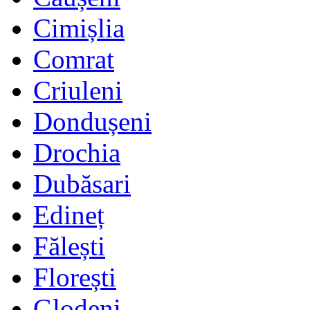
Cimișlia
Comrat
Criuleni
Dondușeni
Drochia
Dubăsari
Edineț
Fălești
Florești
Glodeni