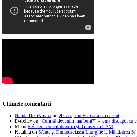
Ultimele comentarii
Nabila DelaNovira
on
20. Azi, din Fecioara s-a nascut
Evtodiev
on
”Cum să devenim mai buni?” – tema discuției cu el
M.
on
Reîncep serile duhovnicești la biserica USM
Katalina
on
Sfânta şi Dumnezeiasca Liturghie la Mănăstirea S