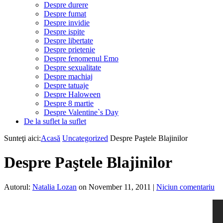
Despre durere
Despre fumat
Despre invidie
Despre ispite
Despre libertate
Despre prietenie
Despre fenomenul Emo
Despre sexualitate
Despre machiaj
Despre tatuaje
Despre Haloween
Despre 8 martie
Despre Valentine`s Day
De la suflet la suflet
Sunteţi aici:
Acasă
Uncategorized
Despre Paştele Blajinilor
Despre Paştele Blajinilor
Autorul:
Natalia Lozan
on November 11, 2011
|
Niciun comentariu