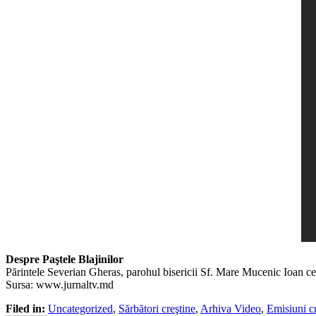
Despre Paştele Blajinilor
Părintele Severian Gheras, parohul bisericii Sf. Mare Mucenic Ioan c
Sursa: www.jurnaltv.md
Filed in:
Uncategorized
,
Sărbători creştine
,
Arhiva Video
,
Emisiuni cr