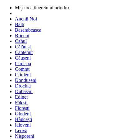
Mișcarea tineretului ortodox
Anenii Noi
Bălți
Basarabeasca
Briceni
Cahul
Călărași
Cantemir
Căușeni
Cimișlia
Comrat
Criuleni
Dondușeni
Drochia
Dubăsari
Edineț
Fălești
Florești
Glodeni
Hâncești
Ialoveni
Leova
Nisporeni