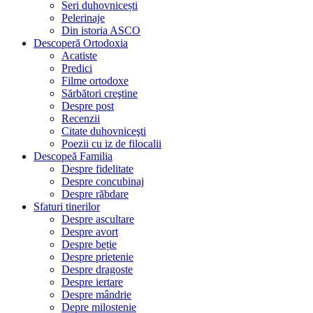
Seri duhovnicești
Pelerinaje
Din istoria ASCO
Descoperă Ortodoxia
Acatiste
Predici
Filme ortodoxe
Sărbători creştine
Despre post
Recenzii
Citate duhovniceşti
Poezii cu iz de filocalii
Descopeă Familia
Despre fidelitate
Despre concubinaj
Despre răbdare
Sfaturi tinerilor
Despre ascultare
Despre avort
Despre beție
Despre prietenie
Despre dragoste
Despre iertare
Despre mândrie
Depre milostenie