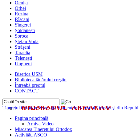
Ocnița
Orhei
Rezina
Rîșcani
Sîngerei
Șoldănești
Soroca
Ștefan Vodă
Strășeni
Taraclia
Telenești
Ungheni
Biserica USM
Biblioteca tânărului creştin
Întreabă preotul
CONTACT
Tineretul Ortodox
Asociaţia Studenţilor Creştini Ortodocşi din Rep
Pagina principală
Arhiva Video
Mișcarea Tineretului Ortodox
Activităţi ASCO