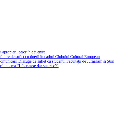
i apropierii celor în devenire
tâlnire de suflet cu tinerii în cadrul Clubului Cultural European
Discuție de suflet cu studenții Facultății de Jurnalism și Ști
că la tema “Libertatea: dar sau risc?”